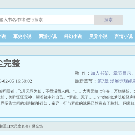
搜索
小说
军史小说
网游小说
科幻小说
灵异小说
言情小说
尘完整
动 作：
加入书架
、
章节目录
2-05 16:50:02
最新章节：
第7章 漫展惊现绝美
大尺度表演引爆全场
突破晖阳者，飞升天界为仙，不得滞留人间。”……大离元始七年春，万物肇始。
镜前，美眸怔怔无神，望着镜中的自己。“罗睺…死了……？”她好似梦呓般轻声
天界昭告世间的规则能够得知，秦弈一行与罗睺的战果已然宣布了胜利。 问道
er超重口大尺度表演引爆全场