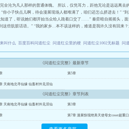
完全沦为凡人那样的普通体魄。 所以，仅凭耳力，距他无论是远远离去
 “你小子快点儿啊，待会漫展现场人都堆满了，咱们还怎么挤进去！” “
不就知道了，听说她们都开始当众给人跪着口交了……” 秦弈暗自摇摇头，
到这些肮脏话语。” “我的家乡…本不该这样的，难道是我许久没有回来？
原来叫什么
百度百科问道红尘
问道红尘里的梗
问道红尘1002无标题
问
《问道红尘完整》最新章节
章
第5章
2章 天南地北寻仙缘 仙畜村外见淫仙
《问道红尘完整》章节列表
2章 天南地北寻仙缘 仙畜村外见淫仙
第3章
章