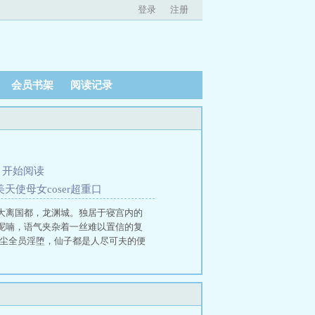
登录
注册
会员书架
阅读记录
、
开始阅读
天使母女coser超重口
大离国都，龙渊城。独居于寝宫内的
呢喃，语气夹杂着一丝难以置信的复
红尘全员淫堕，仙子都是人尽可夫的便