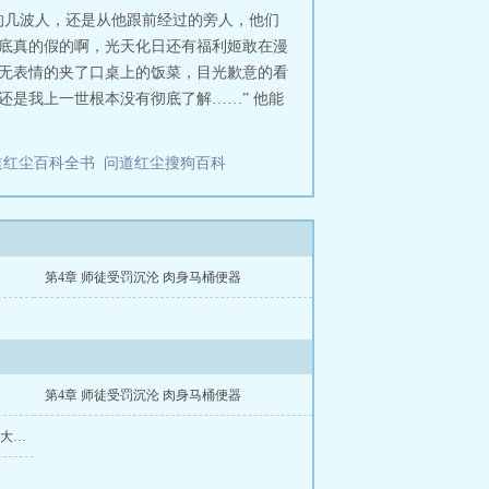
的几波人，还是从他跟前经过的旁人，他们
到底真的假的啊，光天化日还有福利姬敢在漫
面无表情的夹了口桌上的饭菜，目光歉意的看
还是我上一世根本没有彻底了解……” 他能
道红尘百科全书
问道红尘搜狗百科
第4章 师徒受罚沉沦 肉身马桶便器
第4章 师徒受罚沉沦 肉身马桶便器
第7章 漫展惊现绝美天使母女coser超重口大尺度表演引爆全场