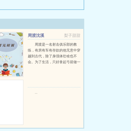
周渡沈溪
梨子甜甜
周渡是一名射击俱乐部的教
练，有房有车有存款的他无意中穿
越到古代，除了身强体壮啥也不
会。为了生活，只好拿起弓箭做一
个深山猎户。第一天打了一只野
鸡，不会做（失望）第二天打了一
只野兔，不会做（失望）第三天周
渡看着山下的寥寥炊烟，以及那...
...