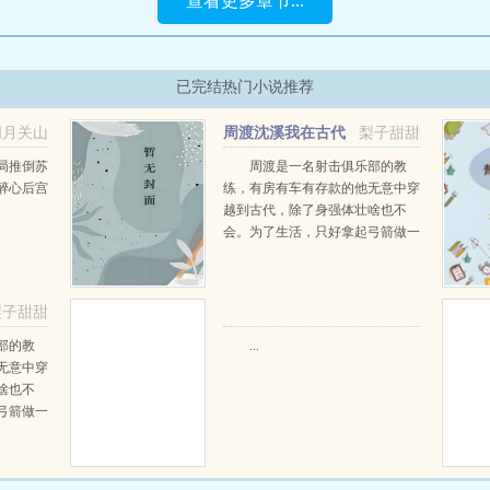
查看更多章节...
已完结热门小说推荐
明月关山
周渡沈溪我在古代
梨子甜甜
阅读
当猎户小说免费在线阅读
局推倒苏
周渡是一名射击俱乐部的教
醉心后宫
练，有房有车有存款的他无意中穿
越到古代，除了身强体壮啥也不
会。为了生活，只好拿起弓箭做一
个深山猎户。第一天打了一只野
鸡，不会做（失望）第二天打了一
只野兔，不会做（失望）第三天周
梨子甜甜
渡看着山下的寥寥炊烟，以及那...
部的教
...
无意中穿
啥也不
弓箭做一
一只野
天打了一
第三天周