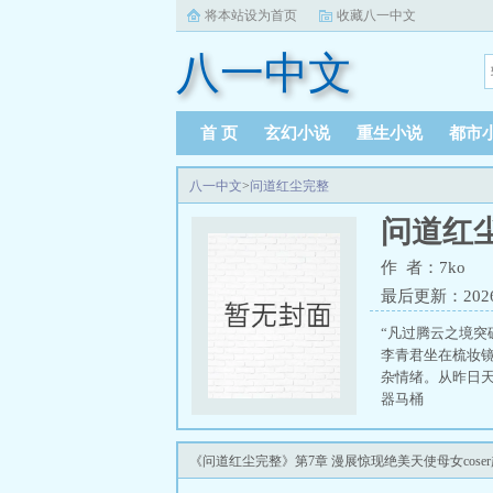
将本站设为首页
收藏八一中文
八一中文
首 页
玄幻小说
重生小说
都市
八一中文
>
问道红尘完整
问道红
作 者：7ko
最后更新：2026-0
“凡过腾云之境
李青君坐在梳妆
杂情绪。从昨日
器马桶
《问道红尘完整》第7章 漫展惊现绝美天使母女cos