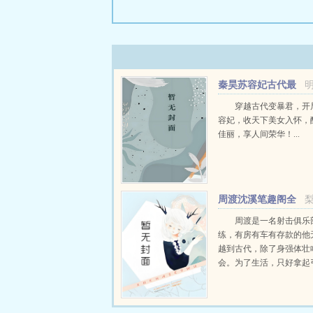
秦昊苏容妃古代最
强昏君最新章节在线
穿越古代变暴君，开
容妃，收天下美女入怀，
佳丽，享人间荣华！...
周渡沈溪笔趣阁全
文免费阅读
周渡是一名射击俱乐
练，有房有车有存款的他
越到古代，除了身强体壮
会。为了生活，只好拿起
个深山猎户。第一天打了
鸡，不会做（失望）第二
只野兔，不会做（失望）