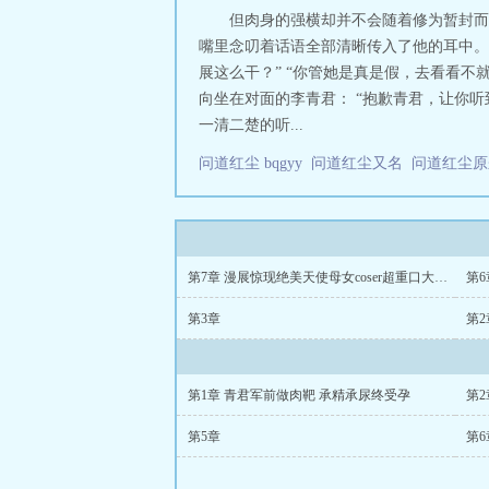
但肉身的强横却并不会随着修为暂封而
嘴里念叨着话语全部清晰传入了他的耳中。
展这么干？” “你管她是真是假，去看看
向坐在对面的李青君： “抱歉青君，让你听
一清二楚的听...
问道红尘 bqgyy
问道红尘又名
问道红尘
第7章 漫展惊现绝美天使母女coser超重口大尺度表演引爆全场
第6
第3章
第
第1章 青君军前做肉靶 承精承尿终受孕
第
第5章
第6