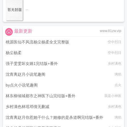
...
最新更新
www.81zw.vip
桃源医仙不风流杨尘杨柔全文完整版
空中烈日
杨尘杨柔
空中烈日
强子雯雯坏女婿1完结版+番外
乡村满色
沈青离赵月小说笔趣阁
璃焰
by点火小说笔趣阁
点火
林东柳倾城都市之神医下山完结版+番外
我是小神医
乡村满色林瑶邓倩无删减
乡村满色
沈青离赵月你惹她干什么？她修的是杀道啊完结版+番外
璃焰