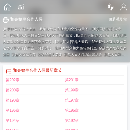
和秦始皇合作入侵
藤萝浠月
/著
[历史同人]穿越大秦后，我给现代人直播秦始皇巡游天下，[历史同人]穿越大秦
后，我给现代人直播秦始皇巡游天下最新章节，[历史同人]穿越大秦后，我给现代
人直播秦始皇巡游天下全文阅读，[历史同人]穿越大秦后，我给现代人直播秦始皇
巡游天下无弹窗广告，藤萝浠月，其他类型
穿越大秦怼秦始皇
穿越大秦之我是秦
始皇
穿越大秦始皇攻
秦始皇是我老爹
穿越大秦为嬴政出谋划策
穿越大秦和秦
始皇合作入侵
穿越大秦给嬴政讲历史
和秦始皇合作入
穿越回大秦
穿越到大秦
与秦始皇的
和秦始皇合作入侵异世界
穿越大秦和秦始皇合作
穿越大秦
穿越大
和秦始皇合作入侵
最新章节
秦成为秦始皇
穿越大秦辅佐秦始皇
穿越大秦之我是秦始皇免费阅读
和秦始皇合
第202章
第201章
作入侵异世界最新章节列表
穿越大秦被秦始皇听心声
穿越大秦我是始皇
穿越大
秦成为秦始皇长子
第200章
第199章
第198章
第197章
第196章
第195章
第194章
第192章