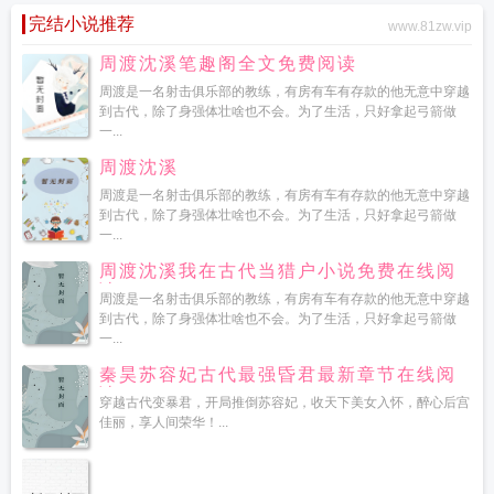
完结小说推荐
www.81zw.vip
周渡沈溪笔趣阁全文免费阅读
周渡是一名射击俱乐部的教练，有房有车有存款的他无意中穿越
到古代，除了身强体壮啥也不会。为了生活，只好拿起弓箭做
一...
周渡沈溪
周渡是一名射击俱乐部的教练，有房有车有存款的他无意中穿越
到古代，除了身强体壮啥也不会。为了生活，只好拿起弓箭做
一...
周渡沈溪我在古代当猎户小说免费在线阅
读
周渡是一名射击俱乐部的教练，有房有车有存款的他无意中穿越
到古代，除了身强体壮啥也不会。为了生活，只好拿起弓箭做
一...
秦昊苏容妃古代最强昏君最新章节在线阅
读
穿越古代变暴君，开局推倒苏容妃，收天下美女入怀，醉心后宫
佳丽，享人间荣华！...