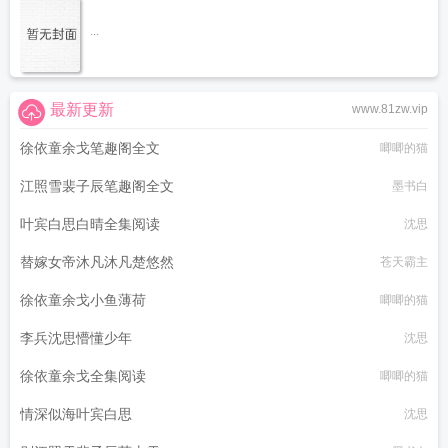
...
最新更新
www.81zw.vip
徐依童余戈笔趣阁全文
唧唧的猫
江照雪裴子辰笔趣阁全文
墨书白
叶宾白思白晴全集阅读
沈思
替嫁女帝沐凡沐凡楚悠然
苍天霸主
徐依童余戈小鱼薄荷
唧唧的猫
李兵沈思懵懂少年
沈思
徐依童余戈全集阅读
唧唧的猫
情深似海叶宾白思
沈思