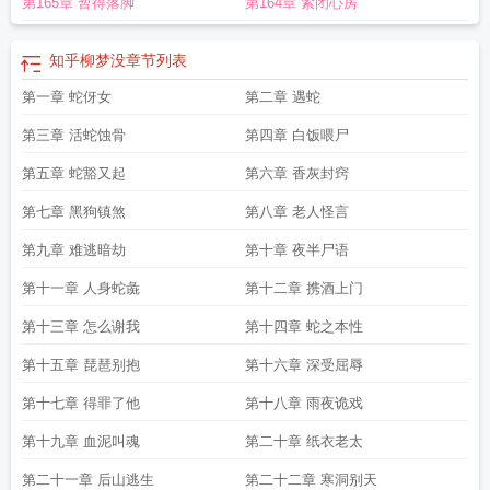
第165章 暂得落脚
第164章 紧闭心房
知乎柳梦没
章节列表
第一章 蛇伢女
第二章 遇蛇
第三章 活蛇蚀骨
第四章 白饭喂尸
第五章 蛇豁又起
第六章 香灰封窍
第七章 黑狗镇煞
第八章 老人怪言
第九章 难逃暗劫
第十章 夜半尸语
第十一章 人身蛇彘
第十二章 携酒上门
第十三章 怎么谢我
第十四章 蛇之本性
第十五章 琵琶别抱
第十六章 深受屈辱
第十七章 得罪了他
第十八章 雨夜诡戏
第十九章 血泥叫魂
第二十章 纸衣老太
第二十一章 后山逃生
第二十二章 寒洞别天