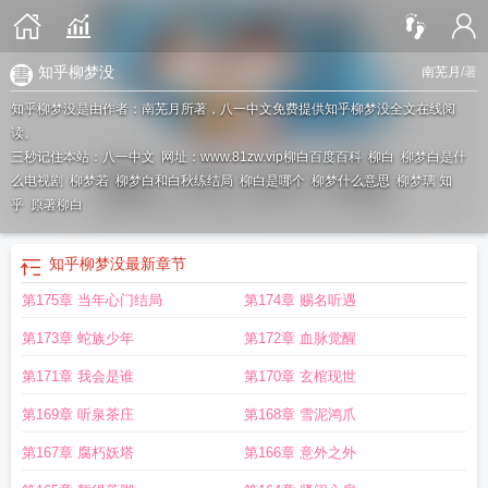
知乎柳梦没
南芜月
/著
知乎柳梦没是由作者：南芜月所著，八一中文免费提供知乎柳梦没全文在线阅
读。
三秒记住本站：八一中文 网址：www.81zw.vip
柳白百度百科
柳白
柳梦白是什
么电视剧
柳梦若
柳梦白和白秋练结局
柳白是哪个
柳梦什么意思
柳梦璃 知
乎
原著柳白
知乎柳梦没
最新章节
第175章 当年心门结局
第174章 赐名听遇
第173章 蛇族少年
第172章 血脉觉醒
第171章 我会是谁
第170章 玄棺现世
第169章 听泉茶庄
第168章 雪泥鸿爪
第167章 腐朽妖塔
第166章 意外之外