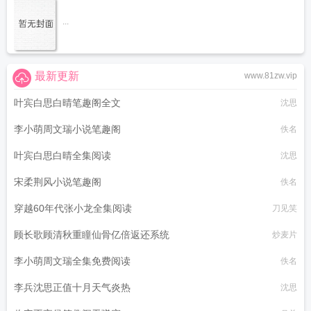
...
最新更新
www.81zw.vip
叶宾白思白晴笔趣阁全文
沈思
李小萌周文瑞小说笔趣阁
佚名
叶宾白思白晴全集阅读
沈思
宋柔荆风小说笔趣阁
佚名
穿越60年代张小龙全集阅读
刀见笑
顾长歌顾清秋重瞳仙骨亿倍返还系统
炒麦片
李小萌周文瑞全集免费阅读
佚名
李兵沈思正值十月天气炎热
沈思