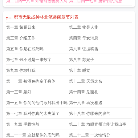
第二百四十八章 知错能改善莫大焉
第二百四十七章 唐青竹的消息
阅读天下本尊
都市无敌战神林北苏婉最新章节
都市无敌战神林北免费阅读笔趣
阁
林天策都市无敌战神
都市无敌战神郑方
都市无敌战神有声免费听
都市无敌
战神黑岩
都市无敌战神秦朗全文阅读
都市巅峰战神
都市无敌战神林北免费阅
都市无敌战神林北笔趣阁
章节列表
读
都市无敌战神林天策
都市无敌战神林北女总裁的贴身保镖秦风
都市无敌战神
第一章 荣耀归来
第二章 物是人非
林北免费
都市无敌战神叶浮生免费阅读
第三章 介绍工作
第四章 母女消息
第五章 你是在找死吗
第六章 证据确凿
第七章 钱不过是一串数字
第八章 苏妃子
第九章 你敢打我
第十章 睡觉
第十一章 被酒色掏空了身体
第十二章 天策之名
第十三章 躺好
第十四章 见面礼
第十五章 你问问他们敢对我出手吗
第十六章 再次相遇
第十七章 我对你真的太失望了
第十八章 你哪来的底气
第十九章 毛骨悚然
第二十章 放眼青州谁能让我出事
第二十一章 这就是你的底气吗
第二十二章 一次性情分