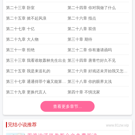
第二十三章 卧室
第二十四章 你对我做了什么
第二十五章 掀不起风浪
第二十六章 指点
第二十七章 十亿
第二十八章 双倍
第二十九章 大人物
第三十章 期待
第三十一章 拒绝
第三十二章 你有邀请函吗
第三十三章 我看谁敢轰林先生出去
第三十四章 唐青竹好久不见
第三十五章 我是来送礼的
第三十六章 好戏还未开始我又怎会
离场
第三十七章 通通得罪个遍又能算的
第三十八章 你的眼界太浅
了什么大章节
第三十九章 更换代言人
第四十章 不惧沈家
查看更多章节...
完结小说推荐
www.81zw.vip