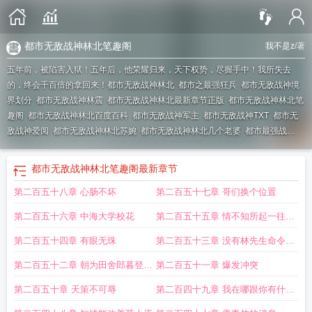
都市无敌战神林北笔趣阁
我不是z
/著
五年前，被陷害入狱！五年后，他荣耀归来，天下权势，尽握手中！我所失去
的，终会千百倍的拿回来！
都市无敌战神林北
都市之最强狂兵
都市无敌战神境
界划分
都市无敌战神林震
都市无敌战神林北最新章节正版
都市无敌战神林北笔
趣阁
都市无敌战神林北百度百科
都市无敌战神军主
都市无敌战神TXT
都市无
敌战神爱阅
都市无敌战神林北苏婉
都市无敌战神林北几个老婆
都市最强战
神
都市无敌战神吧
都市奇缘
都市无敌战神雷神巨子
都市无敌战神免费阅读
都
市无敌战神林北最新更新章节
都市无敌战神更新这么慢
都市无敌战神林北笔趣
都市无敌战神林北笔趣阁
最新章节
阁最新章节
都市无敌战神林北免费全文阅读
都市无敌战神林北完整版免费阅
第二百五十八章 心肠不坏
第二百五十七章 哥们换个位置
读
都市无敌战神林北境界划分
都市无敌战神林
都市之战神无双
都市无敌战神
林北我不是z
都市无敌战神林北无弹窗免费阅读
都市无敌战神林北全文免费
都
第二百五十六章 中海大学校花
第二百五十五章 情不知所起一往而
市无敌战神林北最新章节
都市无敌战神林北最新更新
都市无敌战神在线阅读
都
市无敌战神TxT
都市无敌战神完整版免费阅读
深
林北苏婉最新章节
都市无敌战神
第二百五十四章 有眼无珠
第二百五十三章 没有林先生命令谁
叶浮生
都市无敌战神叶天
都市无敌战神-林北
绝品枭雄都市无敌战神
都市无敌
敢扶他起来
第二百五十二章 朝为田舍郎暮登天
第二百五十一章 爆发冲突
战神林北最新章节在线阅读
都市无敌战神百度百科
都市无敌战神萧逆天
都市无
敌战神林北苏碗
都市无敌战神女主角有几个
都市无敌战神林震李若曦
都市狂
子堂
第二百五十章 天策不可辱
第二百四十九章 我在哪跟你有什么
枭
都市无敌战神全文免费阅读
都市无敌战神林北TXT
都市无敌战神叶浮生免费
关系