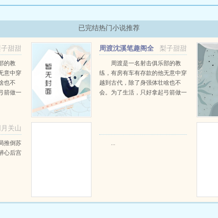
已完结热门小说推荐
梨子甜甜
周渡沈溪笔趣阁全
梨子甜甜
文免费阅读
部的教
周渡是一名射击俱乐部的教
无意中穿
练，有房有车有存款的他无意中穿
啥也不
越到古代，除了身强体壮啥也不
弓箭做一
会。为了生活，只好拿起弓箭做一
一只野
个深山猎户。第一天打了一只野
天打了一
鸡，不会做（失望）第二天打了一
第三天周
只野兔，不会做（失望）第三天周
明月关山
那...
渡看着山下的寥寥炊烟，以及那...
阅读
局推倒苏
...
醉心后宫