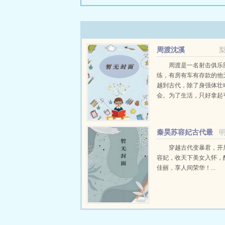
周渡沈溪
周渡是一名射击俱乐
练，有房有车有存款的他
越到古代，除了身强体壮
会。为了生活，只好拿起
个深山猎户。第一天打了
鸡，不会做（失望）第二
只野兔，不会做（失望）
秦昊苏容妃古代最
渡看着山下的寥寥炊烟，以及
强昏君最新章节在线
穿越古代变暴君，开
容妃，收天下美女入怀，
佳丽，享人间荣华！...