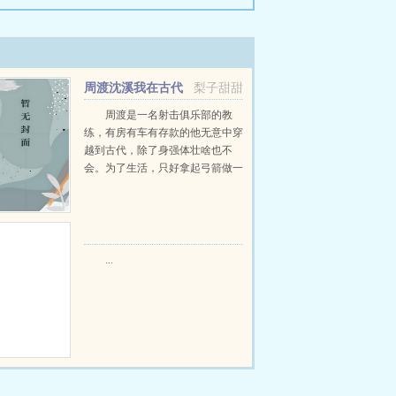
周渡沈溪我在古代
梨子甜甜
当猎户小说免费在线阅读
周渡是一名射击俱乐部的教
练，有房有车有存款的他无意中穿
越到古代，除了身强体壮啥也不
会。为了生活，只好拿起弓箭做一
个深山猎户。第一天打了一只野
鸡，不会做（失望）第二天打了一
只野兔，不会做（失望）第三天周
渡看着山下的寥寥炊烟，以及那...
...