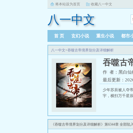
将本站设为首页
收藏八一中文
八一中文
首 页
玄幻小说
重生小说
都市
八一中文
>
吞噬古帝境界划分及详细解析
吞噬古
作 者：黑白仙
最后更新：2026-0
少年苏辰被人夺
宇，横扫万千星辰
《吞噬古帝境界划分及详细解析》第6344章 全部陷