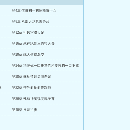
第4章 你做初一我便能做十五
第8章 八部天龙荒古祭台
第12章 祖凤宫骆天妃
第16章 弑神绝骨三箭镇天骨
第20章 此人值得深交
第24章 狗咬你一口难道你还要咬狗一口不成
第28章 葬劫禁锢灵魂自爆
样
第32章 变异血轮血誓跟随
第36章 残缺神魔镜灵魂孕育
第40章 只差半步