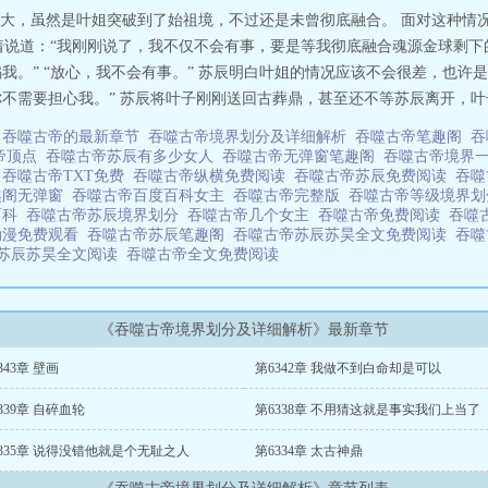
大，虽然是叶姐突破到了始祖境，不过还是未曾彻底融合。 面对这种情
着说道：“我刚刚说了，我不仅不会有事，要是等我彻底融合魂源金球剩
骗我。” “放心，我不会有事。” 苏辰明白叶姐的情况应该不会很差，也许
你不需要担心我。” 苏辰将叶子刚刚送回古葬鼎，甚至还不等苏辰离开，叶子
吗
吞噬古帝的最新章节
吞噬古帝境界划分及详细解析
吞噬古帝笔趣阁
吞
帝顶点
吞噬古帝苏辰有多少女人
吞噬古帝无弹窗笔趣阁
吞噬古帝境界
窗
吞噬古帝TXT免费
吞噬古帝纵横免费阅读
吞噬古帝苏辰免费阅读
吞噬
趣阁无弹窗
吞噬古帝百度百科女主
吞噬古帝完整版
吞噬古帝等级境界
百科
吞噬古帝苏辰境界划分
吞噬古帝几个女主
吞噬古帝免费阅读
吞噬
动漫免费观看
吞噬古帝苏辰笔趣阁
吞噬古帝苏辰苏昊全文免费阅读
吞噬
苏辰苏昊全文阅读
吞噬古帝全文免费阅读
《吞噬古帝境界划分及详细解析》最新章节
343章 壁画
第6342章 我做不到白命却是可以
339章 自碎血轮
第6338章 不用猜这就是事实我们上当了
335章 说得没错他就是个无耻之人
第6334章 太古神鼎