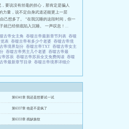
况，要说没有丝毫的担心，那肯定是骗人
下的力量，说不定自身武道还能更上一层
是自己想多了。 “在我沉睡的这段时间，你一
就已经彻底陷入沉睡。 一声叹息！...
噬古帝女主角
吞噬古帝最新章节列表
吞噬
一览表
吞噬古帝有多少个老婆
吞噬古帝境
古帝境界划分
吞噬古帝TXT
吞噬古帝女主
划分
吞噬古帝男主几个老婆
吞噬古帝最
古帝苏辰
吞噬古帝苏辰全文免费阅读
吞噬
古帝最新章节目录
吞噬古帝境界详细介
第6341章 我还是想要试一试
第6337章 他是不是疯了
第6333章 残缺族纹