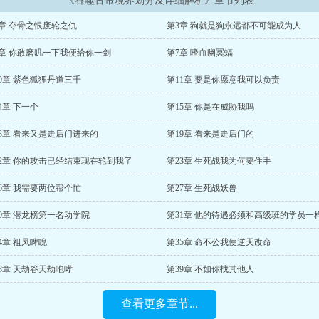
《吞噬古帝境界划分及详细解析》章节列表
2章 夺骨之恨废轮之仇
第3章 狗就是狗永远都不可能成为人
6章 你敢磨叽一下我便给你一剑
第7章 嗜血幽冥蝠
0章 紫色狐狸丹道三千
第11章 要是你愿意我可以负责
4章 下一个
第15章 你是在威胁我吗
18章 看来又是走后门进来的
第19章 看来是走后门的
22章 你的攻击已经结束现在轮到我了
第23章 生死战我为何要住手
6章 我需要两位帮个忙
第27章 生死战妖兽
0章 潜龙榜第一名动学院
第31章 他的待遇必须和高级班的学员一
4章 祖凤睥睨
第35章 命不公我便逆天改命
8章 天劫谷天劫咆哮
第39章 不如你找其他人
查看更多章节...