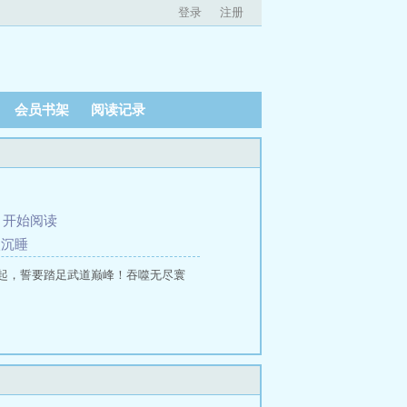
登录
注册
会员书架
阅读记录
、
开始阅读
入沉睡
起，誓要踏足武道巅峰！吞噬无尽寰