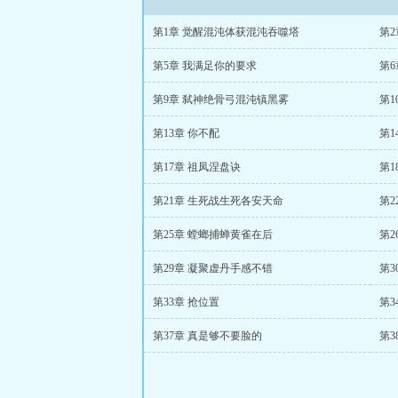
第1章 觉醒混沌体获混沌吞噬塔
第
第5章 我满足你的要求
第
第9章 弑神绝骨弓混沌镇黑雾
第1
第13章 你不配
第1
第17章 祖凤涅盘诀
第
第21章 生死战生死各安天命
第
第25章 螳螂捕蝉黄雀在后
第2
第29章 凝聚虚丹手感不错
第3
第33章 抢位置
第3
第37章 真是够不要脸的
第3