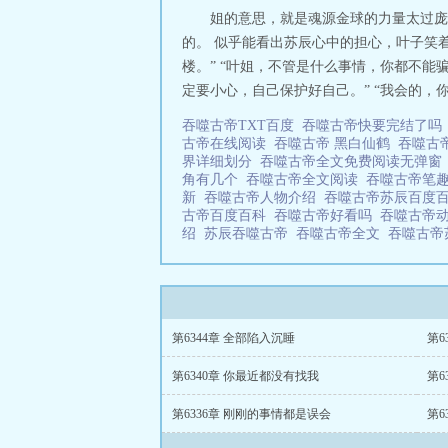
姐的意思，就是魂源金球的力量太过庞
的。 似乎能看出苏辰心中的担心，叶子笑
楼。” “叶姐，不管是什么事情，你都不能
定要小心，自己保护好自己。” “我会的，
吞噬古帝TXT百度
吞噬古帝快要完结了
古帝在线阅读
吞噬古帝 黑白仙鹤
吞噬古
界详细划分
吞噬古帝全文免费阅读无弹
角有几个
吞噬古帝全文阅读
吞噬古帝笔
新
吞噬古帝人物介绍
吞噬古帝苏辰百度
古帝百度百科
吞噬古帝好看吗
吞噬古帝
绍
苏辰吞噬古帝
吞噬古帝全文
吞噬古帝
第6344章 全部陷入沉睡
第6
第6340章 你最近都没有找我
第6
第6336章 刚刚的事情都是误会
第6