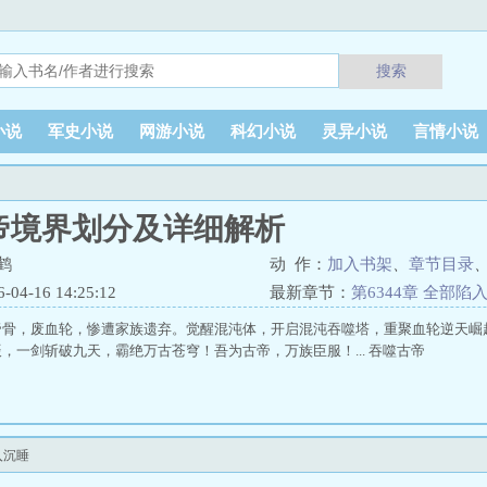
搜索
小说
军史小说
网游小说
科幻小说
灵异小说
言情小说
帝境界划分及详细解析
鹤
动 作：
加入书架
、
章节目录
4-16 14:25:12
最新章节：
第6344章 全部陷
帝骨，废血轮，惨遭家族遗弃。觉醒混沌体，开启混沌吞噬塔，重聚血轮逆天崛
，一剑斩破九天，霸绝万古苍穹！吾为古帝，万族臣服！... 吞噬古帝
入沉睡