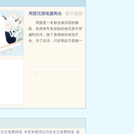
周渡沈溪笔趣阁全
梨子甜甜
文免费阅读
周渡是一名射击俱乐部的教
练，有房有车有存款的他无意中穿
越到古代，除了身强体壮啥也不
会。为了生活，只好拿起弓箭做一
个深山猎户。第一天打了一只野
鸡，不会做（失望）第二天打了一
只野兔，不会做（失望）第三天周
渡看着山下的寥寥炊烟，以及那...
...
喜全文免费阅读
末世来袭淫以为生全文免费阅读
偷