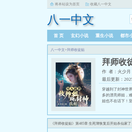
将本站设为首页
收藏八一中文
八一中文
首 页
玄幻小说
重生小说
都市
八一中文
>
拜师收徒贴
拜师收
作 者：火少月
最后更新：2025-1
穿越到了封神世
多的漂亮师姐，
姐也不在话下！至
《拜师收徒贴》第485章 生死簿恢复后开始杀仙家了