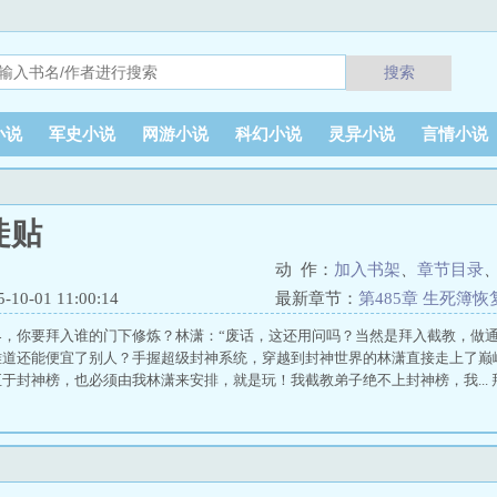
搜索
小说
军史小说
网游小说
科幻小说
灵异小说
言情小说
徒贴
动 作：
加入书架
、
章节目录
0-01 11:00:14
最新章节：
第485章 生死簿
界，你要拜入谁的门下修炼？林潇：“废话，这还用问吗？当然是拜入截教，做通
难道还能便宜了别人？手握超级封神系统，穿越到封神世界的林潇直接走上了巅
于封神榜，也必须由我林潇来安排，就是玩！我截教弟子绝不上封神榜，我...