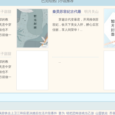
已完结热门小说推荐
梨子甜甜
秦昊苏容妃古代最
明月关山
阅读
强昏君最新章节在线阅读
部的教
穿越古代变暴君，开局推倒苏
无意中穿
容妃，收天下美女入怀，醉心后宫
啥也不
佳丽，享人间荣华！...
弓箭做一
一只野
天打了一
第三天周
梨子甜甜
那...
部的教
...
无意中穿
啥也不
弓箭做一
一只野
天打了一
第三天周
那...
锅卖铁去上卫三和应星决婚后生活片段番外
妻为
错把恐怖游戏当乙游
山盟犹在
乔