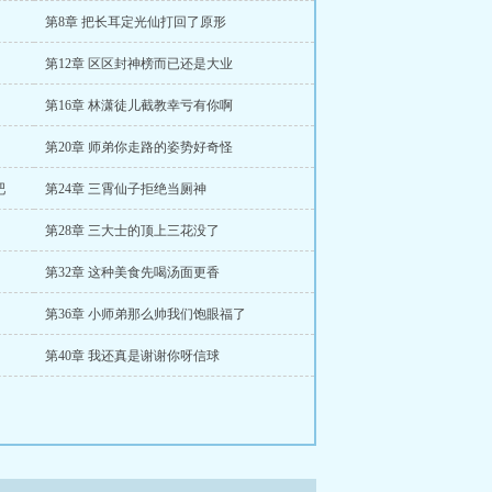
第8章 把长耳定光仙打回了原形
第12章 区区封神榜而已还是大业
第16章 林潇徒儿截教幸亏有你啊
第20章 师弟你走路的姿势好奇怪
吧
第24章 三霄仙子拒绝当厕神
第28章 三大士的顶上三花没了
第32章 这种美食先喝汤面更香
第36章 小师弟那么帅我们饱眼福了
第40章 我还真是谢谢你呀信球