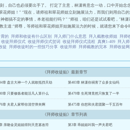
刻，自己也必须要出手了。 打定了主意，林潇将意念一动，口中开始念念
翠花师姐！” “现在，请师祖和翠花师姐立刻施展法力，而我们则用自己的
大神都搞不定的事情，本老祖能行吗？” “师祖，咱们还是试试看吧，”林潇
教主道:“师尊，等师祖和翠花师姐开始施展法力的时候，就请您来下命令吧！”
云霄的
拜师和收徒有什么区别
拜入师门什么意思
拜入截教收师姐
拜师
帖
收徒拜师仪式
收徒拜师仪式贺词
收徒拜师仪式流程
真爽1-409
拜入
收徒
拜师收徒时的一些技巧分享
收徒拜师
拜师截教的完本
拜师收徒
《拜师收徒贴》最新章节
484章 盘古大神一个人就敢抵挡天劫
第483章 林潇你祸害了众多女仙吗
80章 只要修炼者能活凡人算什么
第479章 生死簿竟然只恢复了一半
76章 夫君人家帮你清空弹夹啊
第475章 你想和夫君团聚一千五百年
《拜师收徒贴》章节列表
2章 亲吻金灵姐姐得到天意篡改符
第3章 乖姐姐叫我一声夫君吧