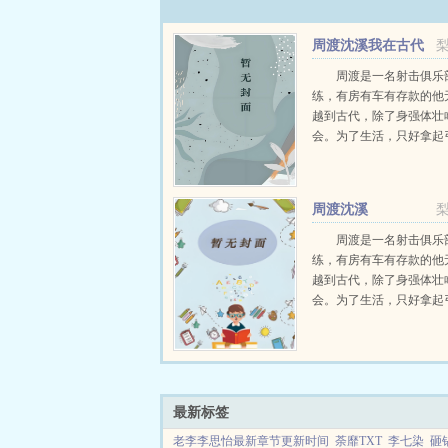
周渡沈溪我在古代
当猎户小说免费在线
周渡是一名射击俱乐
练，有房有车有存款的他
越到古代，除了身强体壮
会。为了生活，只好拿起
个深山猎户。第一天打了
鸡，不会做（失望）第二
只野兔，不会做（失望）
周渡沈溪
渡看着山下的寥寥炊烟，以及
周渡是一名射击俱乐
练，有房有车有存款的他
越到古代，除了身强体壮
会。为了生活，只好拿起
个深山猎户。第一天打了
鸡，不会做（失望）第二
只野兔，不会做（失望）
渡看着山下的寥寥炊烟，以及
最新标签
老李李思怡最新章节更新时间
荼靡TXT
李七染
砸