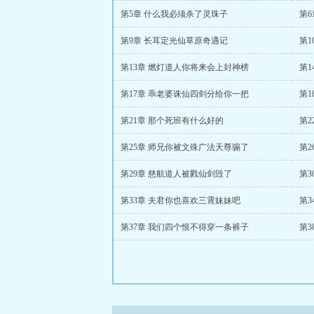
第5章 什么我必须杀了灵珠子
第
第9章 长耳定光仙草原奇遇记
第
第13章 燃灯道人你将来会上封神榜
第
第17章 乖老婆诛仙四剑分给你一把
第
第21章 那个死班有什么好的
第
第25章 师兄你被文殊广法天尊骟了
第
第29章 慈航道人被戮仙剑毁了
第
第33章 夫君你也喜欢三霄妹妹吧
第
第37章 我们四个恨不得穿一条裤子
第