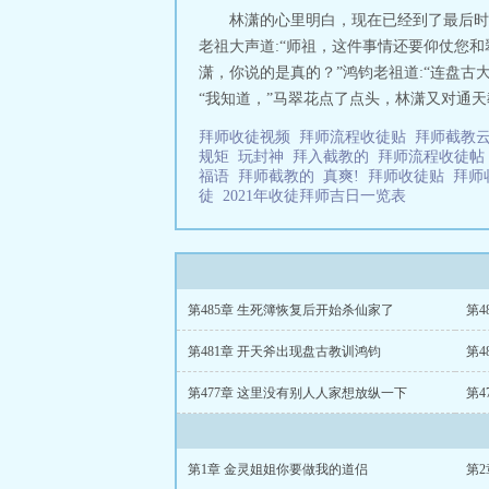
林潇的心里明白，现在已经到了最后时
老祖大声道:“师祖，这件事情还要仰仗您和
潇，你说的是真的？”鸿钧老祖道:“连盘古
“我知道，”马翠花点了点头，林潇又对通天
拜师收徒视频
拜师流程收徒贴
拜师截教
规矩
玩封神
拜入截教的
拜师流程收徒
福语
拜师截教的
真爽!
拜师收徒贴
拜师
徒
2021年收徒拜师吉日一览表
第485章 生死簿恢复后开始杀仙家了
第
第481章 开天斧出现盘古教训鸿钧
第4
第477章 这里没有别人人家想放纵一下
第4
第1章 金灵姐姐你要做我的道侣
第