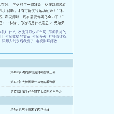
有词。 等做好了一切准备，林潇对着鸿钧
法力辅助，才有可能度过这场劫难！” “林
说:“翠花师姐，现在需要你竭尽全力了！”
 “林潇，你这话是什么意思？”元始天...
收礼叫什么
收徒拜师仪式台词
拜师收徒的
师门
拜师收徒的文章
拜师受教
拜师收徒祝
网
拜师入剑宗后我慌了
电视剧拜师收
第482章 鸿钧你想用封神控制三界
第478章 太极图里什么都能看到啊
第474章 棘手任务毁了太极图和东皇钟
第4章 灵珠子也来了肉球你好