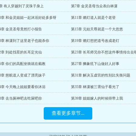
6章 有人穿越到了灵珠子身上
第7章 金灵圣母当众表白林潇
10章 和金灵姐姐一起沐浴好处多多呀
第11章 燃灯道人就是个老登
14章 金灵圣母竟然打小报告
第15章 元始天尊就是一个大忽悠
18章 林潇到了这里老子也能杀你
第19章 燃灯想把道号改成老灯
22章 到处找茬的长耳定光仙
第23章 长耳师兄你不想这件事情传出去
26章 你们的高配坐骑就在截教
第27章 狮象犼下山做好人好事
30章 慈航道人变成了漂亮妹子
第31章 解决玉虚宫的性别比失衡问题
34章 今天晚上姐姐要看你沐浴
第35章 林潇被三霄仙子看光了
38章 去当厕神吧去吃屎吧你
第39章 姐姐嫁人的时候得带上我
查看更多章节...