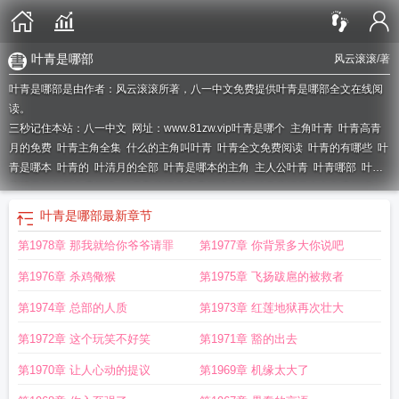
叶青是哪部
风云滚滚
/著
叶青是哪部是由作者：风云滚滚所著，八一中文免费提供叶青是哪部全文在线阅
读。
三秒记住本站：八一中文 网址：www.81zw.vip
叶青是哪个
主角叶青
叶青高青
月的免费
叶青主角全集
什么的主角叫叶青
叶青全文免费阅读
叶青的有哪些
叶
青是哪本
叶青的
叶清月的全部
叶青是哪本的主角
主人公叶青
叶青哪部
叶青
高清月笔趣阁免费阅读
叶青和高清月免费阅读全文
叶青高清月全文免费阅读
叶
清月作品
主角叫叶青高清月名字是什么
叶青全文
6201叶青
叶青是哪部
6201
叶青是哪部
最新章节
名叶青
主角叶青是哪部
叶青高清月笔趣阁txt
叶青高清月全集
叶青相关
叶青免
第1978章 那我就给你爷爷请罪
第1977章 你背景多大你说吧
费阅读
叶青是什么
叶青叫什么名字
叶青 主角
叶青高清月最新章节更新笔趣
阁
叶青网
免费阅读叶青的
叶青是哪部的主人公
叶青的叫什么名字
叶青
第1976章 杀鸡儆猴
第1975章 飞扬跋扈的被救者
yeqing
叶青什么
叶青是哪部的主角
主角叶青免费阅读
叶青
叶青高清月目录列
表
叶清高青月免费阅读
第1974章 总部的人质
第1973章 红莲地狱再次壮大
第1972章 这个玩笑不好笑
第1971章 豁的出去
第1970章 让人心动的提议
第1969章 机缘太大了