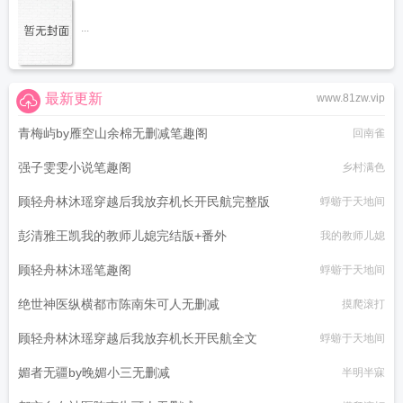
...
最新更新
www.81zw.vip
青梅屿by雁空山余棉无删减笔趣阁
回南雀
强子雯雯小说笔趣阁
乡村满色
顾轻舟林沐瑶穿越后我放弃机长开民航完整版
蜉蝣于天地间
彭清雅王凯我的教师儿媳完结版+番外
我的教师儿媳
顾轻舟林沐瑶笔趣阁
蜉蝣于天地间
绝世神医纵横都市陈南朱可人无删减
摸爬滚打
顾轻舟林沐瑶穿越后我放弃机长开民航全文
蜉蝣于天地间
媚者无疆by晚媚小三无删减
半明半寐