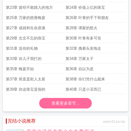
第23章 曾经不敢踏入的地方
第24章 价值上亿的珠宝
第25章 万家的慈善晚宴
第26章 叶青的手下和朋友
第27章 成就和生命原液
第28章 谭家的怒火
第29章 念念不忘的珠宝
第30章 叶青有多可笑
第31章 送你的礼物
第32章 拽着头发拖走
第33章 你儿子我打的
第34章 万家太子
第35章 晚宴开始
第36章 自以为是
第37章 简直是欺人太甚
第38章 你们凭什么能来
第39章 你这珠宝是假的
第40章 只是小丑而已
查看更多章节...
完结小说推荐
www.81zw.vip