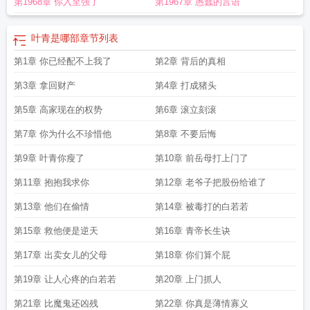
第1968章 你入至强了
第1967章 愚蠢的言语
叶青是哪部
章节列表
第1章 你已经配不上我了
第2章 背后的真相
第3章 拿回财产
第4章 打成猪头
第5章 高家现在的权势
第6章 滚立刻滚
第7章 你为什么不珍惜他
第8章 不要后悔
第9章 叶青你瘦了
第10章 前岳母打上门了
第11章 抱抱我求你
第12章 老爷子把股份给谁了
第13章 他们在偷情
第14章 被毒打的白若若
第15章 救他便是逆天
第16章 青帝长生诀
第17章 出卖女儿的父母
第18章 你们算个屁
第19章 让人心疼的白若若
第20章 上门抓人
第21章 比魔鬼还凶残
第22章 你真是薄情寡义