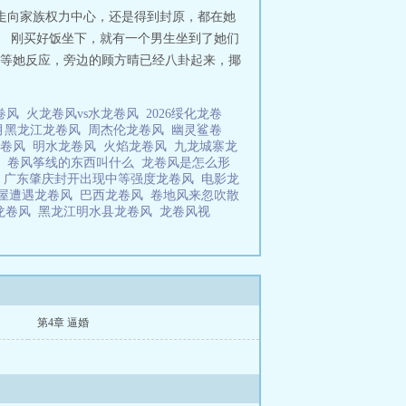
走向家族权力中心，还是得到封原，都在她
。 刚买好饭坐下，就有一个男生坐到了她们
还没等她反应，旁边的顾方晴已经八卦起来，揶
卷风
火龙卷风vs水龙卷风
2026绥化龙卷
年4月黑龙江龙卷风
周杰伦龙卷风
幽灵鲨卷
龙卷风
明水龙卷风
火焰龙卷风
九龙城寨龙
风
卷风筝线的东西叫什么
龙卷风是怎么形
风
广东肇庆封开出现中等强度龙卷风
电影龙
房屋遭遇龙卷风
巴西龙卷风
卷地风来忽吹散
龙卷风
黑龙江明水县龙卷风
龙卷风视
第4章 逼婚