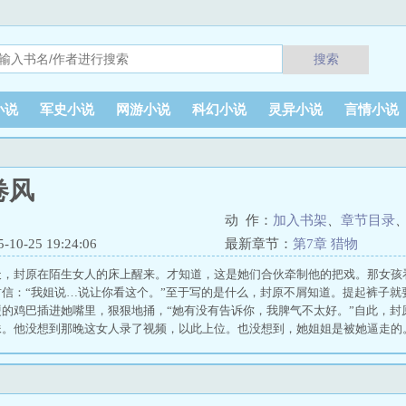
搜索
小说
军史小说
网游小说
科幻小说
灵异小说
言情小说
卷风
动 作：
加入书架
、
章节目录
0-25 19:24:06
最新章节：
第7章 猎物
天，封原在陌生女人的床上醒来。才知道，这是她们合伙牵制他的把戏。那女孩
信：“我姐说…说让你看这个。”至于写的是什么，封原不屑知道。提起裤子就
硬的鸡巴插进她嘴里，狠狠地捅，“她有没有告诉你，我脾气不太好。”自此，封
妹。他没想到那晚这女人录了视频，以此上位。也没想到，她姐姐是被她逼走的。