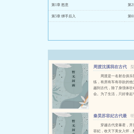
第1章 怒意
第2
第5章 绑手后入
第6
周渡沈溪我在古代
当猎户小说免费在线
周渡是一名射击俱乐
练，有房有车有存款的他
越到古代，除了身强体壮
会。为了生活，只好拿起
个深山猎户。第一天打了
鸡，不会做（失望）第二
只野兔，不会做（失望）
秦昊苏容妃古代最
渡看着山下的寥寥炊烟，以及
强昏君最新章节在线
穿越古代变暴君，开
容妃，收天下美女入怀，