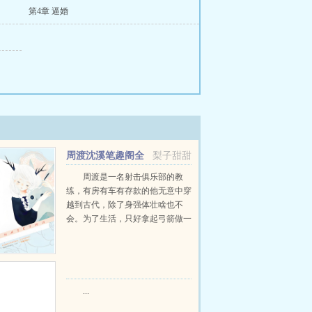
第4章 逼婚
周渡沈溪笔趣阁全
梨子甜甜
文免费阅读
周渡是一名射击俱乐部的教
练，有房有车有存款的他无意中穿
越到古代，除了身强体壮啥也不
会。为了生活，只好拿起弓箭做一
个深山猎户。第一天打了一只野
鸡，不会做（失望）第二天打了一
只野兔，不会做（失望）第三天周
渡看着山下的寥寥炊烟，以及那...
...