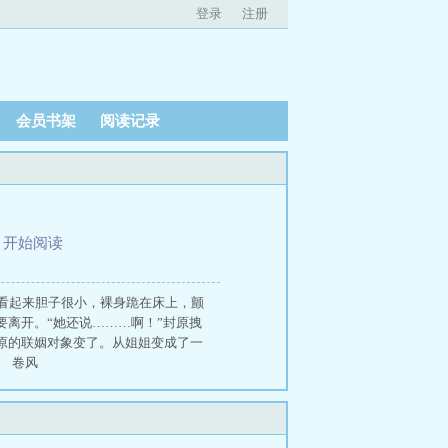
登录
注册
会员书架
阅读记录
、
开始阅读
看起来胆子很小，裸身跪在床上，颤
要离开。“她还说………啊！”封原拽
原的联姻对象变了。从姐姐变成了一
 卷风