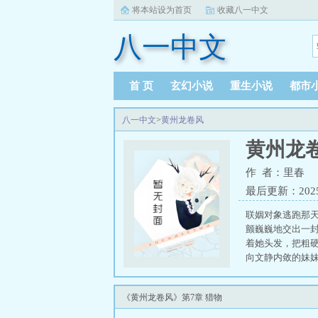
将本站设为首页
收藏八一中文
八一中文
首 页
玄幻小说
重生小说
都市
八一中文
>
黄州龙卷风
黄州龙
作 者：里春
最后更新：2025-1
联姻对象逃跑那
颤巍巍地交出一封
着她头发，把粗
向文静内敛的妹
《黄州龙卷风》第7章 猎物