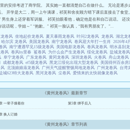
里的安排考进了商学院。 其实她一直都清楚自己在做什么。 无论是逐步
活。 开学是大二，周一上午满课，祁芙和舍友顾方晴下课后直接去了食堂
” 男生身上还穿着军训服。 祁芙抬眼看他，确定他是在和自己说话。 
话呢，学姐～” “抱歉。” 祁芙一脸认真，“我有男朋友了。”...
江龙卷风
坐地起价龙卷风
夏天暴雨龙卷风
叶问2龙卷风
龙卷风
湖北龙
风
哈尔滨 龙卷风
美国龙卷风
南宁龙卷风
卷风迎大年打一生肖
2026
龙卷风
南宁遭遇罕见15级龙卷风
美国电影龙卷风
卷风龙卷风
明水县刮
龙卷风
卷风by里春
鲨卷风
为什么会产生龙卷风
绥化龙卷风
盐城龙卷
风
阜宁龙卷风
广东龙卷风
黄冈龙卷风
深圳龙卷风
火卷风
舟山龙卷
阁
成都龙卷风
ef5级龙卷风
黑龙江绥化出现大型龙卷风
美国得州百余
卷风
北顶娘娘庙龙卷风
广州天气提醒警惕局地龙卷风
广州龙卷风
台湾
盐城623特大龙卷风
黑河龙卷风
尘卷风
爱情来的太快就像龙卷风
《黄州龙卷风》最新章节
章 一辈子缠着你
第5章 绑手后入
章 换人订婚
《黄州龙卷风》章节列表