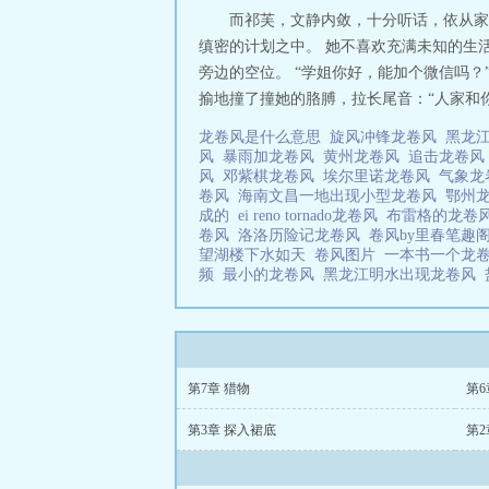
而祁芙，文静内敛，十分听话，依从家
缜密的计划之中。 她不喜欢充满未知的生
旁边的空位。 “学姐你好，能加个微信吗？
揄地撞了撞她的胳膊，拉长尾音：“人家和你说
龙卷风是什么意思
旋风冲锋龙卷风
黑龙
风
暴雨加龙卷风
黄州龙卷风
追击龙卷
风
邓紫棋龙卷风
埃尔里诺龙卷风
气象
卷风
海南文昌一地出现小型龙卷风
鄂州
成的
ei reno tornado龙卷风
布雷格的龙卷
卷风
洛洛历险记龙卷风
卷风by里春笔趣
望湖楼下水如天
卷风图片
一本书一个龙
频
最小的龙卷风
黑龙江明水出现龙卷风
第7章 猎物
第6
第3章 探入裙底
第2