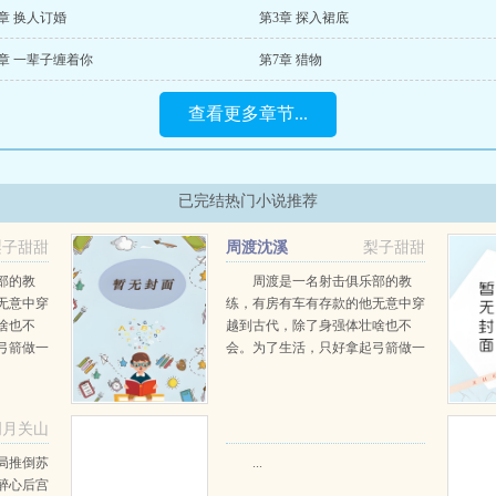
章 换人订婚
第3章 探入裙底
章 一辈子缠着你
第7章 猎物
查看更多章节...
已完结热门小说推荐
梨子甜甜
周渡沈溪
梨子甜甜
阅读
部的教
周渡是一名射击俱乐部的教
无意中穿
练，有房有车有存款的他无意中穿
啥也不
越到古代，除了身强体壮啥也不
弓箭做一
会。为了生活，只好拿起弓箭做一
一只野
个深山猎户。第一天打了一只野
天打了一
鸡，不会做（失望）第二天打了一
第三天周
只野兔，不会做（失望）第三天周
明月关山
那...
渡看着山下的寥寥炊烟，以及那...
阅读
局推倒苏
...
醉心后宫