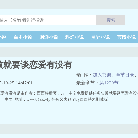
搜索
小说
军史小说
网游小说
科幻小说
灵异小说
言情小说
败就要谈恋爱有没有
动 作：
加入书架
、
章节目录
0-25 14:47:01
最新章节：
第1229节
恋爱有没有是由作者：西西特所著，八一中文免费提供任务失败就要谈恋爱有没
中文 网址：www.81zw.vip 任务又失败了by西西特未删减版