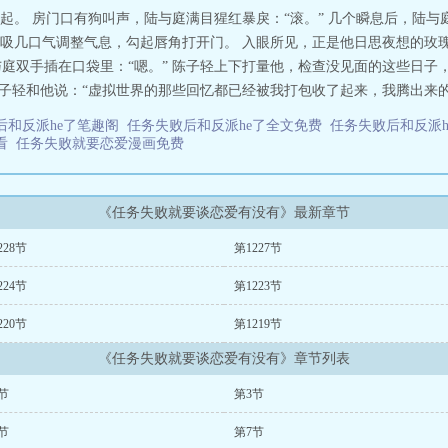
起。 房门口有狗叫声，陆与庭满目猩红暴戾：“滚。” 几个瞬息后，陆
吸几口气调整气息，勾起唇角打开门。 入眼所见，正是他日思夜想的玫瑰
与庭双手插在口袋里：“嗯。” 陈子轻上下打量他，检查没见面的这些日子
陈子轻和他说：“虚拟世界的那些回忆都已经被我打包收了起来，我腾出来的位
后和反派he了笔趣阁
任务失败后和反派he了全文免费
任务失败后和反派
观看
任务失败就要恋爱漫画免费
《任务失败就要谈恋爱有没有》最新章节
228节
第1227节
224节
第1223节
220节
第1219节
《任务失败就要谈恋爱有没有》章节列表
节
第3节
节
第7节