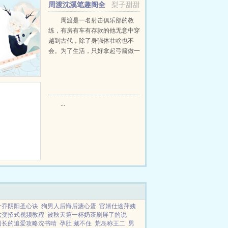
周渡沈溪笔趣阁全
梨子甜甜
文免费阅读
周渡是一名射击俱乐部的教
练，有房有车有存款的他无意中穿
越到古代，除了身强体壮啥也不
会。为了生活，只好拿起弓箭做一
个深山猎户。第一天打了一只野
鸡，不会做（失望）第二天打了一
只野兔，不会做（失望）第三天周
渡看着山下的寥寥炊烟，以及那...
...
叶乔阴阳圣心诀
狗男人后悔后溏心蛋
官婿仕途萍姨
六变招式视频教程
被秋天第一杯奶茶刷屏了的说
团长的追爱攻略沈书晴
孕肚 藏不住
荒岛称王二
男