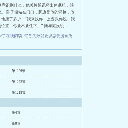
与庭意识到什么，他关掉通讯爬出休眠舱，踉
。 陈子轻站在门口，脚边是他的背包，他
，他瘦了多少：“我来找你，是要跟你说，我
置，你要不要住下。” 陆与庭没说...
he了在线阅读
任务失败就要谈恋爱漫画免
第1226节
第1222节
第1218节
第4节
第8节