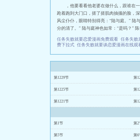
，他要看看他老婆在做什么，跟谁在一
跄着跑到大门口，搓了搓肌肉抽搐的脸，深
风尘仆仆，眼睛特别得亮：“陆与庭。” 陆
分的清了。” 陆与庭神色如常：“是吗？” 
任务失败就要恋爱漫画免费观看
任务失败
费下拉式
任务失败就要谈恋爱漫画在线
第1229节
第1
第1225节
第1
第1221节
第1
第1节
第2
第5节
第6