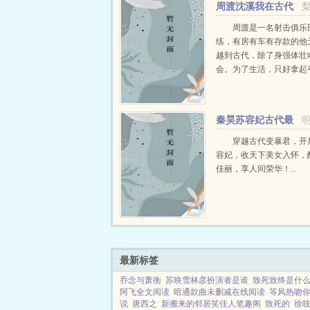
周渡沈溪我在古代
当猎户小说免费在线
周渡是一名射击俱乐
练，有房有车有存款的他
越到古代，除了身强体壮
会。为了生活，只好拿起
个深山猎户。第一天打了
鸡，不会做（失望）第二
只野兔，不会做（失望）
秦昊苏容妃古代最
渡看着山下的寥寥炊烟，以及
强昏君最新章节在线
穿越古代变暴君，开
容妃，收天下美女入怀，
佳丽，享人间荣华！...
最新标签
乔念与萧衡
苏映雪林彦扮演者是谁
致死致终是什
阿飞全文阅读
暗通款曲未删减在线阅读
等风热吻
说
唐西之
新搬来的邻居笑佳人笔趣阁
致死的
徐