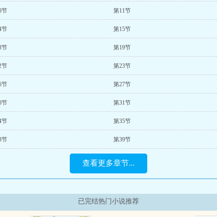
0节
第11节
4节
第15节
8节
第19节
2节
第23节
6节
第27节
0节
第31节
4节
第35节
8节
第39节
查看更多章节...
已完结热门小说推荐