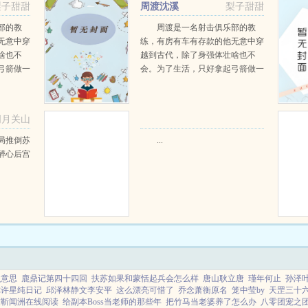
梨子甜甜
周渡沈溪
梨子甜甜
阅读
部的教
周渡是一名射击俱乐部的教
无意中穿
练，有房有车有存款的他无意中穿
啥也不
越到古代，除了身强体壮啥也不
弓箭做一
会。为了生活，只好拿起弓箭做一
一只野
个深山猎户。第一天打了一只野
天打了一
鸡，不会做（失望）第二天打了一
第三天周
只野兔，不会做（失望）第三天周
明月关山
那...
渡看着山下的寥寥炊烟，以及那...
阅读
局推倒苏
...
醉心后宫
么意思
鹿鼎记第四十四回
扶苏如果和蒙恬起兵会怎么样
唐山耿立唐
瑾年何止
孙泽
你许星纯日记
邱泽林静文李安平
这么漂亮可惜了
乔念萧衡原名
笼中莹by
天罡三十
吱靳闻洲在线阅读
给副本Boss当老师的那些年
把竹马当老婆养了怎么办
八零团宠之