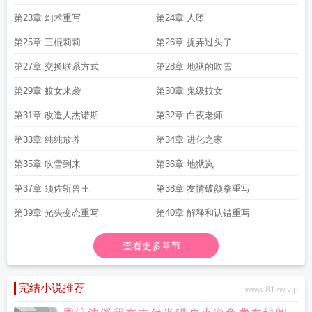
第23章 幻术重写
第24章 人堕
第25章 三棍莉莉
第26章 捉弄过头了
第27章 交换联系方式
第28章 地狱的吹雪
第29章 蚊女来袭
第30章 鬼级蚊女
第31章 改造人杰诺斯
第32章 白夜老师
第33章 纯纯放养
第34章 进化之家
第35章 吹雪到来
第36章 地狱岚
第37章 须佐斩兽王
第38章 友情破颜拳重写
第39章 光头变态重写
第40章 解释和认错重写
查看更多章节...
完结小说推荐
www.81zw.vip