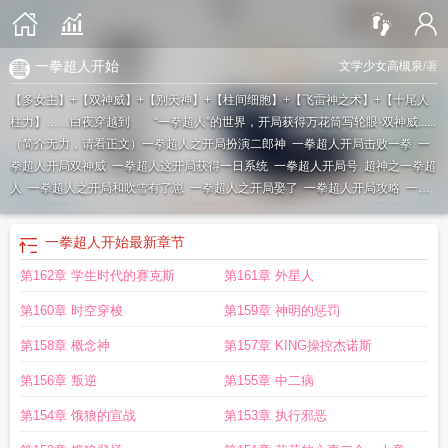
一拳超人开始
文学少女高槻泉
/著
【多女主】+【双神威】+【别天神】+【柱间细胞】+【飞雷神之术】+【十尾人
柱力】……白夜穿越到 “一拳超人”的世界，开局获得万花筒写轮眼·双神威......
（简介无力，请看正文）
一拳超人之开局扮演二郎神
一拳超人开局击败一拳
一
拳超人开局双神威
一拳超人这开局获得一日系统
一拳超人开局号
超神之一拳超
人
一拳超人之开局和吹雪有了崽
一拳超人之开局娶了
一拳超人开局攻略
一拳
超人之开局神级选择
签到领神技
开局一拳超人的世界
一拳超人之开局满级
一
拳超人之开局扮演
一拳超人开局签到系统
一拳超人手游bt服开局500万经费
一
一拳超人开始
最新章节
拳超人开局双神威txt
一拳超人开局双神威免费阅读
一拳超人之开局 神级转生
第162章 学生时代的赛克斯
第161章 外星人
眼
开局一拳超人
一拳超人之开局打开限制器
一拳超人开局双神威白夜
一拳超
人开局ssr
一拳超人开局无敌
一拳超人开局双神威TxT
一拳超人之开局大剑
第160章 时空穿梭
第159章 神明的惩罚
豪
开局一拳超人体质
一拳超人开局领神器
一拳超人之我是神明
第158章 概念神
第157章 KING操控杰诺斯
第156章 叛逆
第155章 中二病
第154章 饿狼的宣战
第153章 执行邪恶