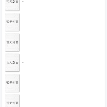
...
...
...
...
...
...