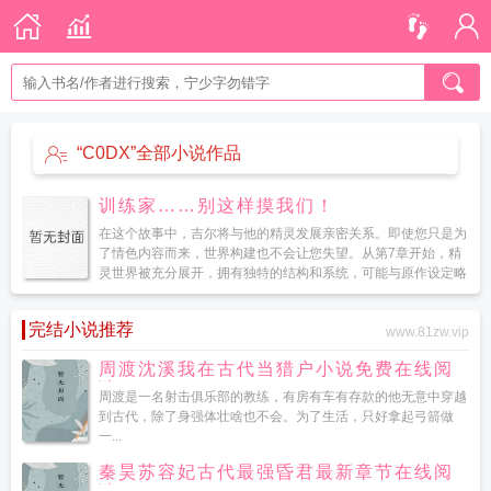
“C0DX”全部小说作品
训练家……别这样摸我们！
在这个故事中，吉尔将与他的精灵发展亲密关系。即使您只是为
了情色内容而来，世界构建也不会让您失望。从第7章开始，精
灵世界被充分展开，拥有独特的结构和系统，可能与原作设定略
有不同，但这些都是好的变化。...
完结小说推荐
www.81zw.vip
周渡沈溪我在古代当猎户小说免费在线阅
读
周渡是一名射击俱乐部的教练，有房有车有存款的他无意中穿越
到古代，除了身强体壮啥也不会。为了生活，只好拿起弓箭做
一...
秦昊苏容妃古代最强昏君最新章节在线阅