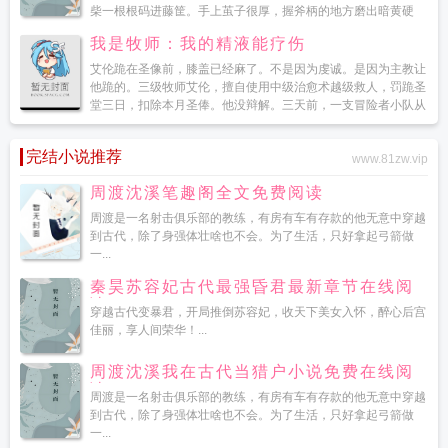
柴一根根码进藤筐。手上茧子很厚，握斧柄的地方磨出暗黄硬
壳，指尖裂了两道口子，用麻线缠着。这不是什么好日子。但也
我是牧师：我的精液能疗伤
不算太坏。...
艾伦跪在圣像前，膝盖已经麻了。不是因为虔诚。是因为主教让
他跪的。三级牧师艾伦，擅自使用中级治愈术越级救人，罚跪圣
堂三日，扣除本月圣俸。他没辩解。三天前，一支冒险者小队从
灰烬森林被抬回来，五个人只剩两个还有气。艾伦正好在城门
口，当...
完结小说推荐
www.81zw.vip
周渡沈溪笔趣阁全文免费阅读
周渡是一名射击俱乐部的教练，有房有车有存款的他无意中穿越
到古代，除了身强体壮啥也不会。为了生活，只好拿起弓箭做
一...
秦昊苏容妃古代最强昏君最新章节在线阅
读
穿越古代变暴君，开局推倒苏容妃，收天下美女入怀，醉心后宫
佳丽，享人间荣华！...
周渡沈溪我在古代当猎户小说免费在线阅
读
周渡是一名射击俱乐部的教练，有房有车有存款的他无意中穿越
到古代，除了身强体壮啥也不会。为了生活，只好拿起弓箭做
一...