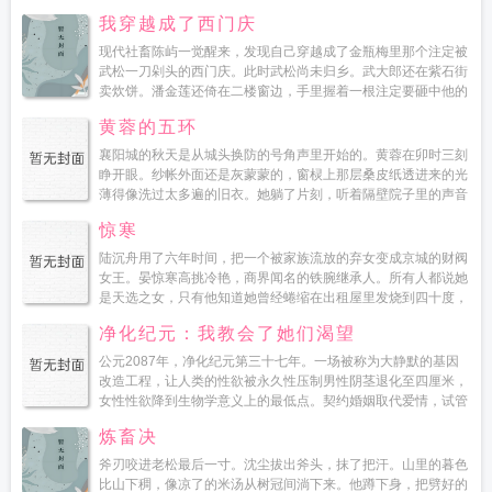
Strava赛段榜不一样。你的功率体重比只是入场券，真...
我穿越成了西门庆
现代社畜陈屿一觉醒来，发现自己穿越成了金瓶梅里那个注定被
武松一刀剁头的西门庆。此时武松尚未归乡。武大郎还在紫石街
卖炊饼。潘金莲还倚在二楼窗边，手里握着一根注定要砸中他的
竹竿。而陈屿知道原版结局西门庆死在武松刀下，潘金莲死于
黄蓉的五环
武...
襄阳城的秋天是从城头换防的号角声里开始的。黄蓉在卯时三刻
睁开眼。纱帐外面还是灰蒙蒙的，窗棂上那层桑皮纸透进来的光
薄得像洗过太多遍的旧衣。她躺了片刻，听着隔壁院子里的声音
马夫的咳嗽厨下劈柴的钝响有人在井边打水，桶沿磕在井栏上，
惊寒
一...
陆沉舟用了六年时间，把一个被家族流放的弃女变成京城的财阀
女王。晏惊寒高挑冷艳，商界闻名的铁腕继承人。所有人都说她
是天选之女，只有他知道她曾经蜷缩在出租屋里发烧到四十度，
是他背着她去的医院。他以为订婚钻戒就是这一切的终点。直到
净化纪元：我教会了她们渴望
那个...
公元2087年，净化纪元第三十七年。一场被称为大静默的基因
改造工程，让人类的性欲被永久性压制男性阴茎退化至四厘米，
女性性欲降到生物学意义上的最低点。契约婚姻取代爱情，试管
婴儿取代繁衍，社会高效运转，人类终于摆脱了性的混乱...
炼畜决
斧刃咬进老松最后一寸。沈尘拔出斧头，抹了把汗。山里的暮色
比山下稠，像凉了的米汤从树冠间淌下来。他蹲下身，把劈好的