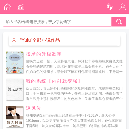
“Yulu”全部小说作品
按摩的升级欲望
傍晚六点过一刻，天色将暗未暗。林泽把车停在那栋灰白色大理
石外墙的建筑前时，琪琪还在副驾驶上低头看手机。她今天穿了
件奶白色的针织衫，锁骨以下被衣料包裹得圆润柔软，下身是一
条深蓝色包臀裙，裙摆刚好落在膝上三寸这已经是她衣柜里最保
我的系统【内射就变强】
守的...
落日西沉，青云宗外门杂役院的炊烟刚刚散尽。朱斌蹲在柴房门
口，手里攥着一把劈柴的斧子，斧刃上还沾着木屑。他低头看了
看自己身上那件洗得发白的灰色布衣，又看了看掌心磨出的三个
血泡，第三次确认了一个事实他穿了。从一个九九六的社畜，穿
逆风位
到了...
林知夏的Garmin码表上记录着三件事FTP161W，最大心率
191bpm，以及男友梁澈每次在镜头前吻她额头时，她心率反而
下降5跳。加入灰鲸车队半年，她早已明白这里的排名算法和