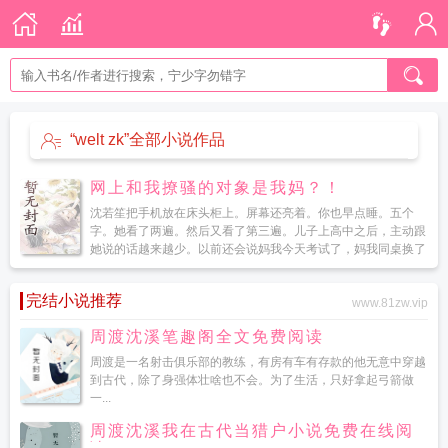
“welt zk”全部小说作品
网上和我撩骚的对象是我妈？！
沈若笙把手机放在床头柜上。屏幕还亮着。你也早点睡。五个
字。她看了两遍。然后又看了第三遍。儿子上高中之后，主动跟
她说的话越来越少。以前还会说妈我今天考试了，妈我同桌换了
个发型。现在只剩下知道了。吃了。周五回。刚才那个...
完结小说推荐
www.81zw.vip
周渡沈溪笔趣阁全文免费阅读
周渡是一名射击俱乐部的教练，有房有车有存款的他无意中穿越
到古代，除了身强体壮啥也不会。为了生活，只好拿起弓箭做
一...
周渡沈溪我在古代当猎户小说免费在线阅