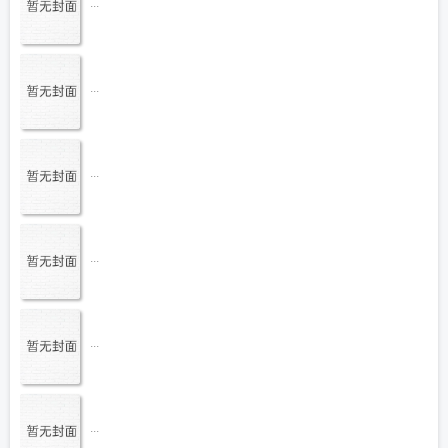
...
...
...
...
...
...