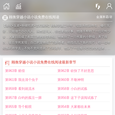
顾衡穿越小说小说免费在线阅读
金属寒霜
/著
【迪化+反差+扮猪吃虎+玄幻脑洞】顾衡穿越二十年，垃圾系统误终生，修行无
望，只能做个小小凡人。虽然是凡人，但也要做好事。他随手帮助了一位可怜少
女，人家日后成了名震三界的白雪剑仙。他捡到了一只伤重的小野猫，养了很
久，最后突然发现，自己的宠物成了万妖尊者。他指点几下炼药技巧，给一位年
轻炼药师学去，不知不觉间造就了万药圣手。他认了一位瘦小巴巴的女徒弟，最
终无意间培养出了问古大帝。顾衡：这些都跟我没关系的，我只是个凡人而已。
众人：别狡辩了，她们都说你才是天下唯一的帝圣尊师！！
顾衡玉
顾衡穿越前身
顾衡穿越小说小说免费在线阅读
最新章节
份
顾衡得到
顾衡是谁?
顾衡 到底是谁
顾衡什么时候入党
顾衡是哪里人
顾衡
第963章 赔偿
第962章 砍快了不好意思
身份真相揭秘
顾衡 真名
男主顾衡之的
顾恒穿越
顾衡真实身份
顾衡 AI
顾衡于
哪一年
顾衡的真实身份
顾衡是干什么的
顾衡 月
顾衡百科
男主顾衡是什么
顾
第961章 我去清个虫子
第960章 不敬神明
衡百度百科
男主顾衡是个老师的
顾衡 笔名
顾衡主角
顾恒生穿越全文免费阅
读
顾衡的穿越生活
顾衡的真名
顾恒的穿越生活
顾衡老师
顾衡男主
第959章 看到就流水
第958章 小白的试炼
第957章 白钧的孤注一掷
第956章 这下子误闯试炼了
第955章 导个航呗
第954章 大家都在未来