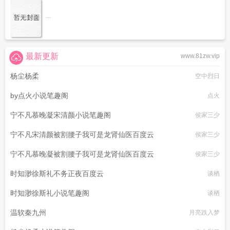
...
最新更新
www.81zw.vip
杨尘杨柔
空中烈日
by点火小说笔趣阁
点火
宁不凡慕晚凝宋清颜小说笔趣阁
侯家三少
宁不凡宋清颜被割腰子我可是龙肾仙医百度云
侯家三少
宁不凡慕晚凝被割腰子我可是龙肾仙医百度云
侯家三少
时知渺徐斯礼不务正夜百度云
谈栖
时知渺徐斯礼小说笔趣阁
谈栖
温软秦九州
月亮跌入梦