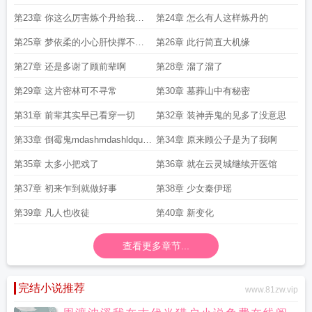
第23章 你这么厉害炼个丹给我看
第24章 怎么有人这样炼丹的
看啊
第25章 梦依柔的小心肝快撑不住
第26章 此行简直大机缘
了
第27章 还是多谢了顾前辈啊
第28章 溜了溜了
第29章 这片密林可不寻常
第30章 墓葬山中有秘密
第31章 前辈其实早已看穿一切
第32章 装神弄鬼的见多了没意思
第33章 倒霉鬼mdashmdashldquo
第34章 原来顾公子是为了我啊
紫剑真
第35章 太多小把戏了
第36章 就在云灵城继续开医馆
第37章 初来乍到就做好事
第38章 少女秦伊瑶
第39章 凡人也收徒
第40章 新变化
查看更多章节...
完结小说推荐
www.81zw.vip