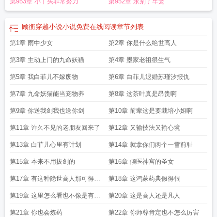
第953章 小丫头非常努力
第952章 永别了牢笼
顾衡穿越小说小说免费在线阅读
章节列表
第1章 雨中少女
第2章 你是什么绝世高人
第3章 主动上门的九命妖猫
第4章 墨家老祖很生气
第5章 我白菲儿不嫁废物
第6章 白菲儿退婚苏瑾汐报仇
第7章 九命妖猫能当宠物养
第8章 这茶叶真是昂贵啊
第9章 你送我剑我也送你剑
第10章 前辈这是要栽培小姐啊
第11章 许久不见的老朋友回来了
第12章 又输技法又输心境
第13章 白菲儿心里有计划
第14章 就拿你们两个一雪前耻
第15章 本来不用拔剑的
第16章 倾医神宫的圣女
第17章 有这种隐世高人那可得见
第18章 这鸿蒙药典假得很
一见
第19章 这里怎么看也不像是有隐
第20章 这是高人还是凡人
世高人
第21章 你也会炼药
第22章 你师尊肯定也不怎么厉害