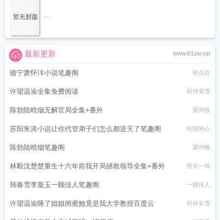
...
最新更新
www.81zw.vip
骆宁萧怀沣小说笔趣阁
初点点
许望温渝全集免费阅读
祈诗安雪
陈勃陆晗烟无解官局全集+番外
梁州牧
苏阳朱涛小说让你代管弟子们怎么都逆天了笔趣阁
向阳的心
陈勃陆晗烟笔趣阁
梁州牧
林毅沈楚楚重生十六年前我开局拯救领导全集+番外
胜天一局
韩春雪李曼玉一顾佳人笔趣阁
一顾佳人
许望温渝睡了姐姐闺蜜她竟是我大学教授百度云
祈诗安雪