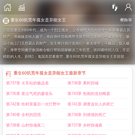
重生60饥荒年孤女是异能女王
樱挑
/著
苏甜甜重生到60年代，成为一个烈士孤女，父母牺牲大伯大伯母一家狠毒霸占其
财产，将她贩卖给人贩子，幸好身怀异能携带无限空间，送他们一家去坐牢，极
品小姑上门又想霸占其财产，女主将计就计送他们一家去坐牢，斗极品，捉人贩
子，身带空间搬空敌国粮仓银行帮助国家解决三年饥荒，抓间碟特招入伍，开启
精彩的人生。剧情1：鬼国高层看着空...
重生60饥荒年孤女是异能女王苏甜甜
重
生60饥荒成军嫂
重回六零饥荒年
重生60饥荒年孤女是异能女王最新章节(樱
挑)
重生饥荒年代有空间女
重生六零饥荒年孤女觉醒了空间异能的
重生60饥荒
重生60饥荒年孤女是异能女王
最新章节
年孤女是异能女王樱桃
重生60饥荒年孤女是异能女王樱挑
重生60饥荒年孤女是
第737章 火车站的极品老
第736章 离村回城
异能女王最新章节
重回饥荒年代女配
重生之饥荒年代的农妇
重生六零饥荒
年
重生60饥荒年狐女异能女王
重生六零饥荒年代有空间
重生1960饥荒
重生饥
第735章 差点气死的廖老头
第743章 热闹的送别晚宴
荒年代农妇
重生60饥荒年孤女是异能女王完
重生六零饥荒年代有空间txt
穿越六
零饥荒年代小孤女
重生之饥荒年代的农妇刘兰
重生六十年代饥荒记的
重生60饥
第742章 给村里最后一次打野中
第741章 调查这伙人的死亡
荒年孤女是异能女王樱挑免费阅读
重生回到饥荒年代有空间异能
重生60饥荒年
第740章 全村的恐慌
第739章 刘倩倩的死亡
孤女是异能女王樱挑免费阅读_
重
重生饥荒年代的异能女
重回六零饥荒年代
重
生饥荒年代推荐
重生之饥荒年代女主陈苏
重生60饥荒年孤女苏婉儿免费阅读
重
第738章 山村惊魂夜二
第737章 乡村惊魂夜
生60饥荒年代
重生六零計荒年孤女是依能女王
重生六十年饥荒年代
重生饥荒年