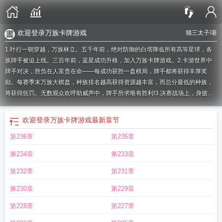
欢迎登录万族卡牌游戏
猫三太子
/著
1.叶行一朝穿越，万族林立。五千年前，绝对防御的白塔降临所有高等星球，各
族牌手被迫上线。三百年前，蓝星成功升格，加入万族卡牌游戏。2.卡游世界中
牌手对决，胜负在人富贵在命——每成功获胜一盘棋局，牌手都将获得丰厚奖
励。每赛季末万族大棋盘，种族排名越高获得资源越丰富，而总分最低的种族，
将获得惩罚。无数观众欢呼助威声中，牌手所求唯有胜利!3.决赛战场上，身披黑
红战袍的人族代表队缓缓入场，在一众机械体，意识飞升体，不死长生种的衬托
下，人类看起来无害羸弱。然而，当蓝光笼罩场地，场地中央面容苍白的青年亮
欢迎登录万族卡牌游戏
最新章节
出牌组，万族哗然。面对势不可挡的钢铁洪流，一道金光冲天而起，拈花敛目的
第236章
第235章
佛陀单掌下压，五指巨山无边无涯。人物卡：我佛如来。当磐石巨人如山般的拳
头砸下，鲲背上的书生不闪不避，江河倾倒雨幕中，青衣书生抬手指尖灵蝶驻
第234章
第233章
足，毫发无伤。技能：蝶梦庄周。刻有繁复纹路的镇盘轮转沟通星辰，每个星辰
之上酝酿狂暴能量，天绝、地裂、风吼、寒冰……一应元素卡组尽数被克制的精
第232章
第231章
灵面带不甘：“裁判，有人作弊！”面对裁判的询问，叶行缓缓张开手，金色卡牌静
第230章
第229章
静漂浮，声线清冷：“可以宣布结果了吗？”场地卡：十绝阵。只有一张牌，当然不
算违规。就在今日，人族加冕为王。
欢迎登录万族卡牌游戏TXT
欢迎登录万族卡
第228章
第227章
牌游戏番外
欢迎登录万族卡牌游戏晋江
欢迎登录万族卡牌游戏猫三太子txt
欢迎