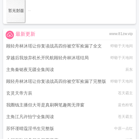
...
最新更新
www.81zw.vip
顾轻舟林沐瑶让你复读战高四你被空军捡漏了全文
蜉蝣于天地间
穿越后我放弃机长开民航顾轻舟林沐瑶结局
蜉蝣于天地间
主角秦铭夜无疆全集阅读
辰东
顾轻舟林沐瑶让你复读战高四你被空军捡漏了完整版
蜉蝣于天地间
玄灵天帝方辰
苍天霸主
我圈钱主播但大哥是真刷啊笔趣阁无弹窗
蓝色粉笔
主角江凡许怡宁全集阅读
苍天霸主
苏怀谨晴蔻淫书生完整版
中原一点红