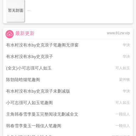
...
最新更新
www.81zw.vip
有水村没有水by史克浪子笔趣阁无弹窗
华泱
有水村没有水by史克浪子
华泱
(全文)小可志强可人如玉
可人如玉
陈勃陆晗烟笔趣阁
梁州牧
有水村没有水by史克浪子未删减版
华泱
小可志强可人如玉笔趣阁
可人如玉
主角韩春雪李曼玉完整阅读无删减全文
一顾佳人
韩春雪李曼玉一顾佳人笔趣阁
一顾佳人