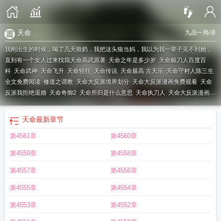
天命
九品一局
/著
我刚出生的时候，喝了几天狼奶，我把这头狼当妈，我以为我一辈子见不到她，
直到有一个女人过来找我
天命高武原著
天命之年是多少岁
天命赊刀人百度百
科
天命武神
天命飞升
天命轻狂
天命传说
天命最高 古天乐
天命守村人陈三生
全文免费阅读
修道之谓教
天命大反派境界划分
天命大反派漫画免费观看
天命
反派我拒绝退婚
天命奇御2
天命所归是什么意思
天命执刀人
天命大反派漫画免
费下拉式漫画
天命大反派漫画免费观看下拉式
天命师兄
天命机甲
天命所归
天
命大反派顾长歌
天命胎珠
天命之年
天命赊刀人短剧在线观看
天命神相
天命大
天命
最新章节
反派免费观看漫画
天命玄鸟降而生商
降而生商
天命出马仙
天命人
宅殷土芒
第4561章
第4560章
芒
修道之谓教什么意思
天命神尊
天命难违
天命反派
天命大反派
天命凤女
天
命在我
天命赊刀人免费听全集
天命胎珠陈长安
天命西游
天命重启上线
第4559章
第4558章
steam
天命之女
天命玄鸟
率性之谓道
天命是什么意思
天命既定
天命奇御
天
命什么意思
天命神算黄依依免费阅读
天命之年圆夙愿
天命之谓性
天命神算李
第4557章
第4556章
耀黄依
天命最高
天命玄鸟降而生商是什么意思
天命传奇
天命通宝
应似孤鸿
第4555章
第4554章
游
天命为凰
天命大反派漫画
天命在我桉柏
天命阎罗
天命神算 寿比南山
天命
之子
天命赊刀人
天命之子短剧免费观看全集
天命难违是什么意思
天命之上
天
第4553章
第4552章
命守村人
向人世间尽一腹鬼谋
天命西游官网
天命帝王
献身教育捧丹心
天命神