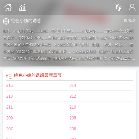
绝色小姨的诱惑
佚名
/著
乖乖，小姨来了哦……乖乖，你还行不行啊……小姨还要……当你有一个漂亮的
不像话，身娇体软的小姨天天在你面前不穿衣，感觉如何？当这个无比疼爱你的
小姨不断的为你勾搭各种美女，你感觉又如何？萝莉，御姐，少妇，校花……在
小姨的巧笑嫣然下统统爬上了萧尘的床……
绝色魅惑畅读
绝色t v
绝色魅惑最新
章节
绝色嫂字
绝色诱惑简介
桃花村的诱惑
绝色诱惑全市虾蟹
绝色媚惑杰众文
学
绝色
绝色g l
绝色诱惑 笔下文学
绝色三姨太
绝色诱惑等级划分
绝色小姨的诱惑
最新章节
215
214
213
212
211
210
209
208
207
206