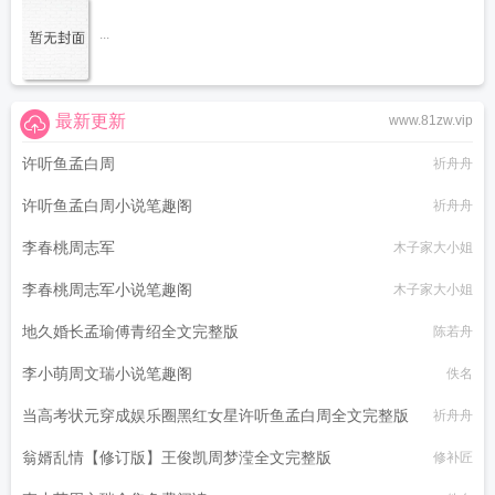
...
最新更新
www.81zw.vip
许听鱼孟白周
祈舟舟
许听鱼孟白周小说笔趣阁
祈舟舟
李春桃周志军
木子家大小姐
李春桃周志军小说笔趣阁
木子家大小姐
地久婚长孟瑜傅青绍全文完整版
陈若舟
李小萌周文瑞小说笔趣阁
佚名
当高考状元穿成娱乐圈黑红女星许听鱼孟白周全文完整版
祈舟舟
翁婿乱情【修订版】王俊凯周梦滢全文完整版
修补匠