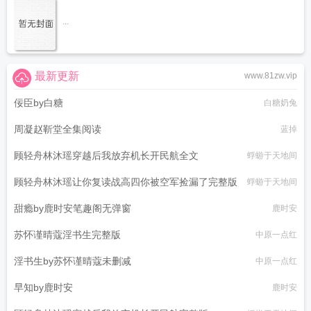
...
最新更新
www.81zw.vip
佞臣by白糖
白糖奶兔
周凝赵靳堂全集阅读
蓝掉
顾轻舟林沐瑶穿越后我放弃机长开民航全文
蜉蝣于天地间
顾轻舟林沐瑶让你复读战高四你被空军捡漏了完整版
蜉蝣于天地间
甜瘾by鹿时安笔趣阁无弹窗
鹿时安
苏怀谨晴蔻淫书生完整版
中原一点红
淫书生by苏怀谨晴蔻未删减
中原一点红
早知by鹿时安
鹿时安