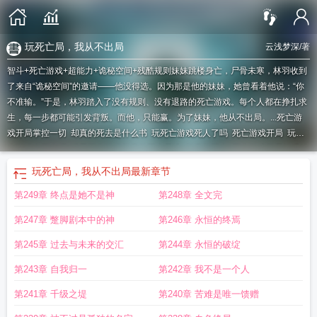
玩死亡局，我从不出局
云浅梦深
/著
智斗+死亡游戏+超能力+诡秘空间+残酷规则妹妹跳楼身亡，尸骨未寒，林羽收到
了来自“诡秘空间”的邀请——他没得选。因为那是他的妹妹，她曾看着他说：“你
不准输。”于是，林羽踏入了没有规则、没有退路的死亡游戏。每个人都在挣扎求
生，每一步都可能引发背叛。而他，只能赢。为了妹妹，他从不出局。...
死亡游
戏开局掌控一切
却真的死去是什么书
玩死亡游戏死人了吗
死亡游戏开局
玩死
亡游戏会死人吗
玩弄死亡游戏却真的死去是谁
却真的死去
死亡游戏开局被误认
为是大神
玩弄死亡的游戏
死亡游戏玩死人了视频
死亡游戏开局被误认为大
玩死亡局，我从不出局
最新章节
神
却真的死去是哪本书是谁
却真的死去是谁
玩死亡游戏真的能误进去吗
玩死
第249章 终点是她不是神
第248章 全文完
亡游戏的
却真的死去出自
死亡游戏开局扮演什么
只有我能开挂
死亡游戏开局
获得sss奖励
我从不出局
死亡游戏开局扮演
却真的死去出自什么书
死亡终局游
第247章 蹩脚剧本中的神
第246章 永恒的终焉
戏玩法
死亡游戏
玩弄死亡游戏却真的死去
死亡游戏 开局被误认大神
死亡游戏
开局被认为是大神
死亡玩法
玩弄死亡游戏
玩死亡局
死亡终局 游戏
却真的死
第245章 过去与未来的交汇
第244章 永恒的破绽
了
却真的死去什么书
我从不出局漫画
却真的死去是什么
死亡玩笑
玩死亡游
第243章 自我归一
第242章 我不是一个人
戏
我从不出局了
死亡游戏开局欺
第241章 千级之堤
第240章 苦难是唯一馈赠