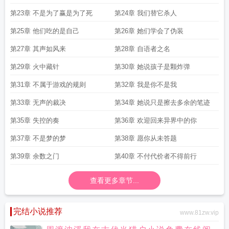
第23章 不是为了赢是为了死
第24章 我们替它杀人
第25章 他们吃的是自己
第26章 她们学会了伪装
第27章 其声如风来
第28章 自语者之名
第29章 火中藏针
第30章 她说孩子是颗炸弹
第31章 不属于游戏的规则
第32章 我是你不是我
第33章 无声的裁决
第34章 她说只是擦去多余的笔迹
第35章 失控的奏
第36章 欢迎回来异界中的你
第37章 不是梦的梦
第38章 愿你从未答题
第39章 余数之门
第40章 不付代价者不得前行
查看更多章节...
完结小说推荐
www.81zw.vip