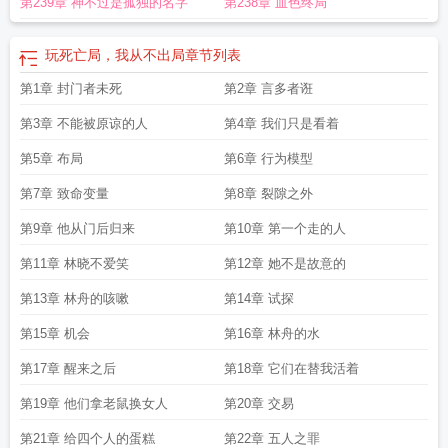
第239章 神不过是孤独的名字
第238章 血色终局
玩死亡局，我从不出局
章节列表
第1章 封门者未死
第2章 言多者诳
第3章 不能被原谅的人
第4章 我们只是看着
第5章 布局
第6章 行为模型
第7章 致命变量
第8章 裂隙之外
第9章 他从门后归来
第10章 第一个走的人
第11章 林晓不爱笑
第12章 她不是故意的
第13章 林舟的咳嗽
第14章 试探
第15章 机会
第16章 林舟的水
第17章 醒来之后
第18章 它们在替我活着
第19章 他们拿老鼠换女人
第20章 交易
第21章 给四个人的蛋糕
第22章 五人之罪