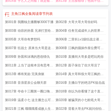
第814章 手艺人之间输了就是输了
第813章 王浩脸都绿了他就不信了
没什么好狡辩的
能有多大差距
主角江枫全集阅读
章节列表
第001章 我圈钱主播圈够3000下播
第002章 大哥大哥大哥你好吗
第003章 动容的孙晨 兄弟打赏给你
第004章 任务完成成年人的世界不
早点下播
相信眼泪
第005章 大哥你有梦想吗
第006章 二营长Lv1级狂战士请求
出战
第007章 狂战士 原来当大哥是这种
第008章 江枫的骚操作座位费可不
感觉
是随便要的
第009章 孙晨和沫璃的恩怨情仇
第010章 直播间大哥多是吧玩死你
第011章 上当了这根本没有思考时
第012章 面子保住了但大哥没了
间好吧
第013章 稀有奖励 完美身躯
第014章 真大哥和假大哥江枫的辨
别方法
第015章 音浪星辰公会聊天群
第016章 主播白宇的绝活PK狙击战
第017章 夺命十三圈第一圈口嗨战
第018章 你以为你看懂了这个直播
术
间其实并没有
第019章 温柔小七 这主播怎么可以
第020章 被骗哭的小七欧吼大哥来
这么帅
了
第021章 江枫 哦哦哦看成败人生豪
第022章 背着大哥去PK就问你怕不