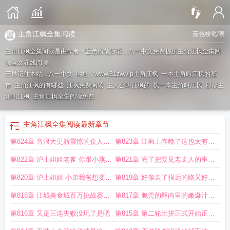
主角江枫全集阅读
蓝色粉笔
/著
主角江枫全集阅读是由作者：蓝色粉笔所著，八一中文免费提供主角江枫全集阅
读全文在线阅读。
三秒记住本站：八一中文 网址：www.81zw.vip
主角江枫
一本主角叫江枫的都
市
主角江枫的有哪些
江枫免费阅读
主人公叫江枫的
找一本主角叫江枫
那部主
角叫江枫
主角江枫全集阅读免费
主角江枫全集阅读
最新章节
第824章 音浪大更新震惊的众人还
第823章 江枫上春晚了这也太有出
有一个月才复播
息了吧
第822章 沪上姐姐老爹 你跟小燕在
第821章 完了把要见老丈人的事情
一起到底喜欢她什么
忘了
第820章 沪上姐姐 小弟我爸想要见
第819章 好像走了很远的路又好像
你
一切才刚刚开始
第818章 江城美食城百万挑战赛无
第817章 脆壳的酥内里的嫩爆汁的
人能破
鲜卤汤的醇
第816章 又是三连失败没玩了是吧
第815章 第二轮比拼正式开始正宗
臭豆腐