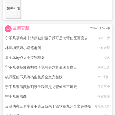
...
最新更新
www.81zw.vip
宁不凡慕晚凝宋清颜被割腰子我可是龙肾仙医百度云
侯家三少
林川柳芸娘小说笔趣阁
木有金箍
看个鸟by点火全文完整版
点火
宁不凡慕晚凝被割腰子我可是龙肾仙医百度云
侯家三少
桃源医仙不风流杨尘杨柔全文完整版
空中烈日
宁不凡宋清颜被割腰子我可是龙肾仙医百度云
侯家三少
宁不凡宋清颜
侯家三少
反派幼崽三岁半爹不造反我来干温软秦九州全文完整版
月亮跌入梦