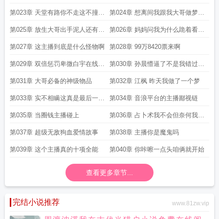
迈
怕
第023章 天堂有路你不走这不撞枪
第024章 想离间我跟我大哥做梦去
口上了吗
吧
第025章 放生大哥出手泥人还有三
第026章 妈妈问我为什么跪着看直
分火气
播
第027章 这主播到底是什么怪物啊
第028章 99万8420票来啊
第029章 双倍惩罚卑微白宇在线求
第030章 孙晨懵逼了不是我错过了
饶
啥
第031章 大哥必备的神级物品
第032章 江枫 昨天我做了一个梦
第033章 实不相瞒这真是最后一条
第034章 音浪平台的主播鄙视链
了
第035章 当圈钱主播碰上
第036章 占卜术我不会但奈何我有
挂啊
第037章 超级无敌狗血爱情故事
第038章 主播你是魔鬼吗
第039章 这个主播真的十项全能
第040章 你咔嚓一点头咱俩就开始
查看更多章节...
完结小说推荐
www.81zw.vip