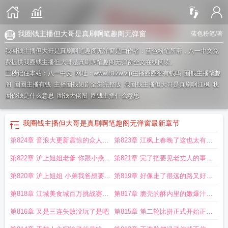
我圈钱主播但大哥是真刷啊笔趣阁无弹窗
蓝色粉笔
/著
我圈钱主播但大哥是真刷啊笔趣阁无弹窗是由作者：蓝色粉笔所著，八一中文免
费提供我圈钱主播但大哥是真刷啊笔趣阁无弹窗全文在线阅读。
三秒记住本站：八一中文 网址：www.81zw.vip
主播圈圈很有钱吗
圈钱主播笔趣
阁
圈圈主播有钱
主播圈钱短剧全集完整版
我圈钱主播但大哥是真刷啊江枫
我
圈你钱是什么意思
圈钱大佬图
圈钱主播什么意思
我圈钱主播但大哥是真刷啊笔趣阁无弹窗
最新章节
第824章 音浪大更新震惊的众人还
第823章 江枫上春晚了这也太有出
有一个月才复播
息了吧
第822章 沪上姐姐老爹 你跟小燕在
第821章 完了把要见老丈人的事情
一起到底喜欢她什么
忘了
第820章 沪上姐姐 小弟我爸想要见
第819章 好像走了很远的路又好像
你
一切才刚刚开始
第818章 江城美食城百万挑战赛无
第817章 脆壳的酥内里的嫩爆汁的
人能破
鲜卤汤的醇
第816章 又是三连失败没玩了是吧
第815章 第二轮比拼正式开始正宗
臭豆腐