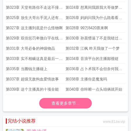
迈
怕
第023章 天堂有路你不走这不撞枪
第024章 想离间我跟我大哥做梦去
口上了吗
吧
第025章 放生大哥出手泥人还有三
第026章 妈妈问我为什么跪着看直
分火气
播
第027章 这主播到底是什么怪物啊
第028章 99万8420票来啊
第029章 双倍惩罚卑微白宇在线求
第030章 孙晨懵逼了不是我错过了
饶
啥
第031章 大哥必备的神级物品
第032章 江枫 昨天我做了一个梦
第033章 实不相瞒这真是最后一条
第034章 音浪平台的主播鄙视链
了
第035章 当圈钱主播碰上
第036章 占卜术我不会但奈何我有
挂啊
第037章 超级无敌狗血爱情故事
第038章 主播你是魔鬼吗
第039章 这个主播真的十项全能
第040章 你咔嚓一点头咱俩就开始
查看更多章节...
完结小说推荐
www.81zw.vip