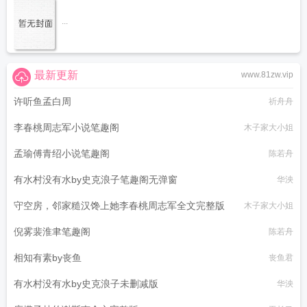
...
最新更新
www.81zw.vip
许听鱼孟白周
祈舟舟
李春桃周志军小说笔趣阁
木子家大小姐
孟瑜傅青绍小说笔趣阁
陈若舟
有水村没有水by史克浪子笔趣阁无弹窗
华泱
守空房，邻家糙汉馋上她李春桃周志军全文完整版
木子家大小姐
倪雾裴淮聿笔趣阁
陈若舟
相知有素by丧鱼
丧鱼君
有水村没有水by史克浪子未删减版
华泱