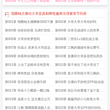
第814章 手艺人之间输了就是输了
第813章 王浩脸都绿了他就不信了
没什么好狡辩的
能有多大差距
我圈钱主播但大哥是真刷啊笔趣阁无弹窗
章节列表
第001章 我圈钱主播圈够3000下播
第002章 大哥大哥大哥你好吗
第003章 动容的孙晨 兄弟打赏给你
第004章 任务完成成年人的世界不
早点下播
相信眼泪
第005章 大哥你有梦想吗
第006章 二营长Lv1级狂战士请求
出战
第007章 狂战士 原来当大哥是这种
第008章 江枫的骚操作座位费可不
感觉
是随便要的
第009章 孙晨和沫璃的恩怨情仇
第010章 直播间大哥多是吧玩死你
第011章 上当了这根本没有思考时
第012章 面子保住了但大哥没了
间好吧
第013章 稀有奖励 完美身躯
第014章 真大哥和假大哥江枫的辨
别方法
第015章 音浪星辰公会聊天群
第016章 主播白宇的绝活PK狙击战
第017章 夺命十三圈第一圈口嗨战
第018章 你以为你看懂了这个直播
术
间其实并没有
第019章 温柔小七 这主播怎么可以
第020章 被骗哭的小七欧吼大哥来
这么帅
了
第021章 江枫 哦哦哦看成败人生豪
第022章 背着大哥去PK就问你怕不