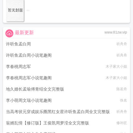
...
最新更新
www.81zw.vip
许听鱼孟白周
祈舟舟
许听鱼孟白周小说笔趣阁
祈舟舟
李春桃周志军
木子家大小姐
李春桃周志军小说笔趣阁
木子家大小姐
地久婚长孟瑜傅青绍全文完整版
陈若舟
李小萌周文瑞小说笔趣阁
佚名
当高考状元穿成娱乐圈黑红女星许听鱼孟白周全文完整版
祈舟舟
翁婿乱情【修订版】王俊凯周梦滢全文完整版
修补匠