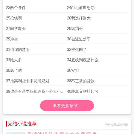
23两个条件
24白毛前世恩怨
25抢钱啊
26我选择财大
27同学聚会
28疯狗哥
29冲突
30被逼迫楚阳
31强悍的楚阳
32被包围了
33比人多
34底线到底是什么
35疯了吧
36安排
37撸高利贷未来发展规划
38不正常的贷款
39你是不是早就知道我不是大小姐
40脱离义联社起名
了
查看更多章节...
完结小说推荐
www.81zw.vip