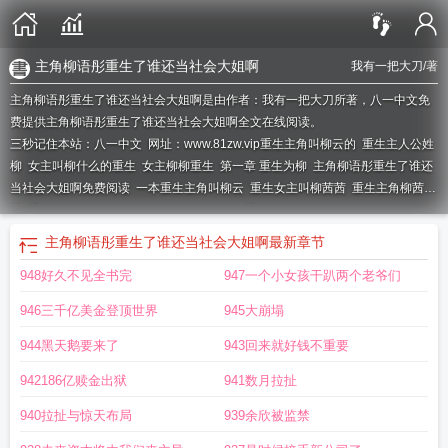
主角柳语彤重生了谁还当社会大姐啊
我有一把大刀
/著
主角柳语彤重生了谁还当社会大姐啊是由作者：我有一把大刀所著，八一中文免
费提供主角柳语彤重生了谁还当社会大姐啊全文在线阅读。
三秒记住本站：八一中文 网址：www.81zw.vip
重生主角叫柳云的
重生主人公姓
柳
女主叫柳什么的重生
女主柳柳重生
第一章 重生为柳
主角柳语彤重生了谁还
当社会大姐啊免费阅读
一本重生主角叫柳云
重生女主叫柳茜茜
重生主角柳茜
茜
重生女主角叫柳什么
主人公叫柳什么的
重生女主叫柳玉笙的
女主叫柳柳的
重生
主角叫柳什么
主角叫柳什么的
主角柳语彤重生了谁还当社会大姐啊
最新章节
948好久不见全书完
947一个小女孩干趴两个老爷们
946三千亿美金登顶世界
945大崩塌
944黑天鹅要来了
943回来就好钱不重要
942186亿赎金出狱
941数月拉扯
940拉扯与惊天布局
939余欣被监禁