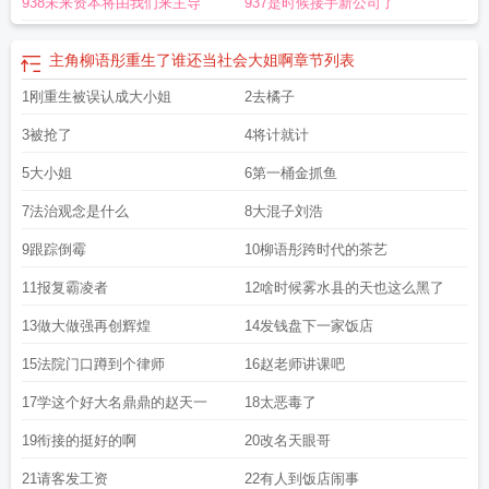
938未来资本将由我们来主导
937是时候接手新公司了
主角柳语彤重生了谁还当社会大姐啊
章节列表
1刚重生被误认成大小姐
2去橘子
3被抢了
4将计就计
5大小姐
6第一桶金抓鱼
7法治观念是什么
8大混子刘浩
9跟踪倒霉
10柳语彤跨时代的茶艺
11报复霸凌者
12啥时候雾水县的天也这么黑了
13做大做强再创辉煌
14发钱盘下一家饭店
15法院门口蹲到个律师
16赵老师讲课吧
17学这个好大名鼎鼎的赵天一
18太恶毒了
19衔接的挺好的啊
20改名天眼哥
21请客发工资
22有人到饭店闹事