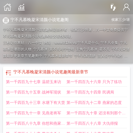
宁不凡慕晚凝宋清颜小说笔趣阁
侯家三少
/著
宁不凡慕晚凝宋清颜小说笔趣阁是由作者：侯家三少所著，八一中文免费提供宁
不凡慕晚凝宋清颜小说笔趣阁全文在线阅读。
三秒记住本站：八一中文 网址：www.81zw.vip
宁不凡是什么
宁不凡全集
宁凡
慕冰是哪部的人物
宁凡慕冰
莫不凡与宁雪晴
主角宁凡慕冰
霍不凡
宁不凡宋清
颜最新更新章节笔趣阁中
宁凡慕冰最新章节
宁不凡宋清妍
主人公宁不凡的
宁
雪清
宁凡慕冰免费阅读
宁凡慕冰免费阅读无弹窗
主角宁不凡的
宁不凡宋清颜
免费阅读全文最新
宁不凡宋清颜全集阅读
宁不凡的
主人公叫宁不凡宋清颜
宁不凡慕晚凝宋清颜小说笔趣阁
最新章节
的
宁不凡宋清颜全文阅读
第一千四百九十七章 温碧玉来访
第一千四百九十六章 只为了练功
第一千四百九十五章 战神军现状
第一千四百九十四章 民调局
第一千四百九十三章 水塘下有大货
第一千四百九十二章 燕家的态度
第一千四百九十一章 见燕老将军
第一千四百九十章 还没有到那个层
级
第一千四百八十九章 你想和燕家合
第一千四百八十八章 大仇得报
作