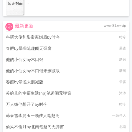
...
最新更新
www.81zw.vip
科研大佬和影帝离婚后by时今
时今
春酲by晕雀笔趣阁无弹窗
晕雀
他的小仙女by木口银
磨磨
他的小仙女by木口银未删减版
磨磨
春酲by晕雀未删减版
晕雀
苏婉儿的幸福生活(np)笔趣阁无弹窗
沐沐
万人嫌他想开了by时今
时今
韩春雪李曼玉一顾佳人笔趣阁
一顾佳人
偷风不偷月by北南笔趣阁无弹窗
北南