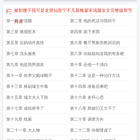
被割腰子我可是龙肾仙医宁不凡慕晚凝宋清颜全文完整版
章节
第一章 宋清颜
第二章 他的死活与我何干
列表
第三章 展现医术
第四章 跪下求我
第五章 后妈动作真快
第六章 餐厅男厕所教训后妈
第七章 洗头服务
第八章 你姐姐知道我的有多硬
第九章 他是我男朋友
第十章 还他一个清白
第十一章 给养父戴绿帽子
第十二章 这是一种治疗方法
第十三章 林副城主中毒
第十四章 准备后事吧
第十五章 城主夫人下跪
第十六章 各怀心思
第十七章 成祖师爷了
第十八章 那娘们又欠干了
第十九章 线索
第二十章 调查方向
第二十一章 大人物
第二十二章 你都肾虚了