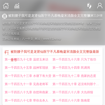
被割腰子我可是龙肾仙医宁不凡慕晚凝宋清颜全文完整版
侯家三少
/著
被割腰子我可是龙肾仙医宁不凡慕晚凝宋清颜全文完整版是由作者：侯家三少所
著，八一中文免费提供被割腰子我可是龙肾仙医宁不凡慕晚凝宋清颜全文完整版
全文在线阅读。
三秒记住本站：八一中文 网址：www.81zw.vip
被割腰子我可是龙肾仙医宁不凡慕晚凝宋清颜全文完整版
最新
第一千四百九十七章 温碧玉来访
第一千四百九十六章 只为了练功
章节
第一千四百九十五章 战神军现状
第一千四百九十四章 民调局
第一千四百九十三章 水塘下有大货
第一千四百九十二章 燕家的态度
第一千四百九十一章 见燕老将军
第一千四百九十章 还没有到那个层
级
第一千四百八十九章 你想和燕家合
第一千四百八十八章 大仇得报
作
第一千四百八十七章 带你去杀人
第一千四百八十六章 陈南星