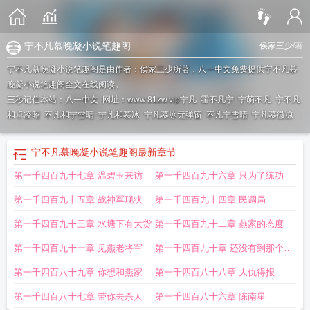
宁不凡慕晚凝小说笔趣阁
侯家三少
/著
宁不凡慕晚凝小说笔趣阁是由作者：侯家三少所著，八一中文免费提供宁不凡慕
晚凝小说笔趣阁全文在线阅读。
三秒记住本站：八一中文 网址：www.81zw.vip
宁凡
霍不凡宁
宁萌不凡
宁不凡
和卓凌昭
不凡和宁雪晴
宁凡和慕冰
宁凡慕冰无弹窗
不凡宁雪晴
宁凡慕微凉
宁不凡慕晚凝小说笔趣阁
最新章节
第一千四百九十七章 温碧玉来访
第一千四百九十六章 只为了练功
第一千四百九十五章 战神军现状
第一千四百九十四章 民调局
第一千四百九十三章 水塘下有大货
第一千四百九十二章 燕家的态度
第一千四百九十一章 见燕老将军
第一千四百九十章 还没有到那个层
级
第一千四百八十九章 你想和燕家合
第一千四百八十八章 大仇得报
作
第一千四百八十七章 带你去杀人
第一千四百八十六章 陈南星