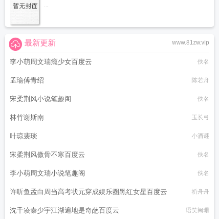
...
最新更新
www.81zw.vip
李小萌周文瑞瘾少女百度云
佚名
孟瑜傅青绍
陈若舟
宋柔荆风小说笔趣阁
佚名
林竹谢斯南
玉长弓
叶琼裴琰
小酒谜
宋柔荆风傲骨不寒百度云
佚名
李小萌周文瑞小说笔趣阁
佚名
许听鱼孟白周当高考状元穿成娱乐圈黑红女星百度云
祈舟舟
沈千凌秦少宇江湖遍地是奇葩百度云
语笑阑珊