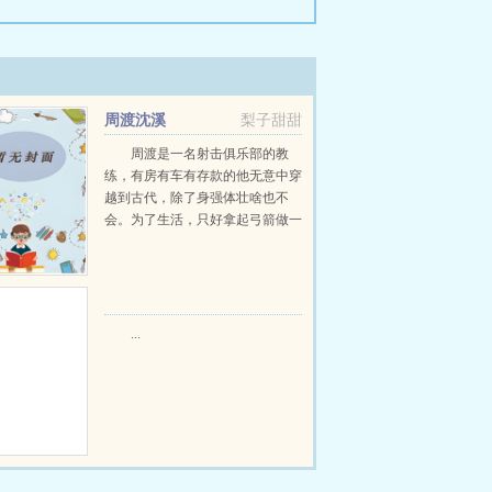
周渡沈溪
梨子甜甜
周渡是一名射击俱乐部的教
练，有房有车有存款的他无意中穿
越到古代，除了身强体壮啥也不
会。为了生活，只好拿起弓箭做一
个深山猎户。第一天打了一只野
鸡，不会做（失望）第二天打了一
只野兔，不会做（失望）第三天周
渡看着山下的寥寥炊烟，以及那...
...