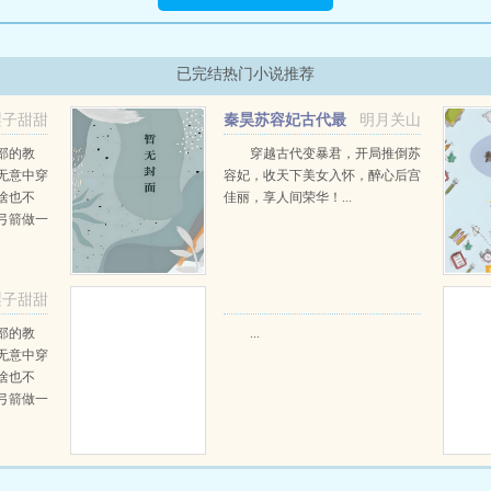
已完结热门小说推荐
梨子甜甜
秦昊苏容妃古代最
明月关山
强昏君最新章节在线阅读
部的教
穿越古代变暴君，开局推倒苏
无意中穿
容妃，收天下美女入怀，醉心后宫
啥也不
佳丽，享人间荣华！...
弓箭做一
一只野
天打了一
第三天周
梨子甜甜
那...
阅读
部的教
...
无意中穿
啥也不
弓箭做一
一只野
天打了一
第三天周
那...