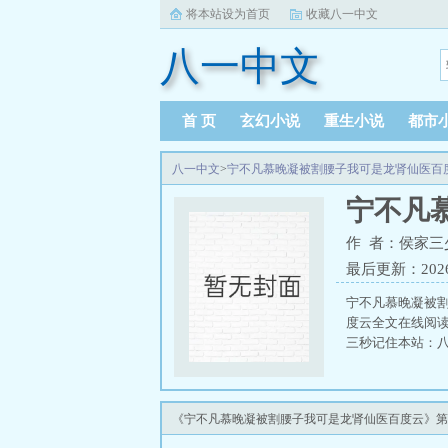
将本站设为首页
收藏八一中文
八一中文
首 页
玄幻小说
重生小说
都市
八一中文
>
宁不凡慕晚凝被割腰子我可是龙肾仙医百
宁不凡
作 者：侯家三
最后更新：2026-0
宁不凡慕晚凝被
度云全文在线阅
三秒记住本站：八一
《宁不凡慕晚凝被割腰子我可是龙肾仙医百度云》第