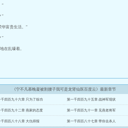
”
”
荣华富贵生活。”
”
地在乱嚎着。
《宁不凡慕晚凝被割腰子我可是龙肾仙医百度云》最新章节
一千四百九十六章 只为了练功
第一千四百九十五章 战神军现状
一千四百九十二章 燕家的态度
第一千四百九十一章 见燕老将军
一千四百八十八章 大仇得报
第一千四百八十七章 带你去杀人