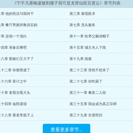
《宁不凡慕晚凝被割腰子我可是龙肾仙医百度云》章节列表
二章 他的死活与我何干
第三章 展现医术
六章 餐厅男厕所教训后妈
第七章 洗头服务
十章 还他一个清白
第十一章 给养父戴绿帽子
十四章 准备后事吧
第十五章 城主夫人下跪
十八章 那娘们又欠干了
第十九章 线索
二十二章 你都肾虚了
第二十三章 突然不想杀了
二十六章 算计之中
第二十七章 你吃屎了
三十章 拿我当冤大头
第三十一章 禽兽二人组
三十四章 临阵退缩
第三十五章 我会成为真正宗师
三十八章 看老李面子上
第三十九章 失望而归
查看更多章节...