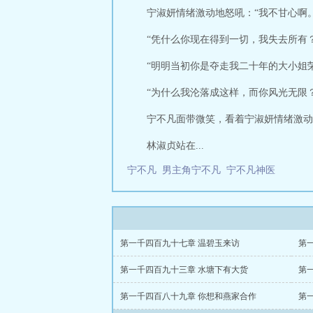
宁淑妍情绪激动地怒吼：“我不甘心啊。
“凭什么你现在得到一切，我失去所有？
“明明当初你是夺走我二十年的大小姐
“为什么我沦落成这样，而你风光无限？
宁不凡面带微笑，看着宁淑妍情绪激动
林淑贞站在...
宁不凡
男主角宁不凡
宁不凡神医
第一千四百九十七章 温碧玉来访
第
第一千四百九十三章 水塘下有大货
第
第一千四百八十九章 你想和燕家合作
第