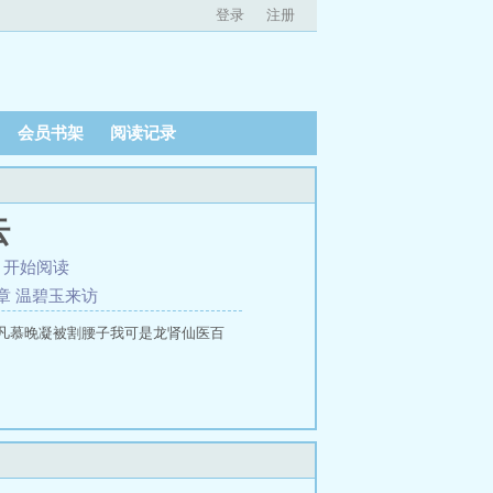
登录
注册
会员书架
阅读记录
云
、
开始阅读
章 温碧玉来访
凡慕晚凝被割腰子我可是龙肾仙医百