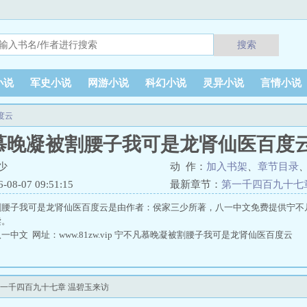
搜索
小说
军史小说
网游小说
科幻小说
灵异小说
言情小说
度云
慕晚凝被割腰子我可是龙肾仙医百度
少
动 作：
加入书架
、
章节目录
8-07 09:51:15
最新章节：
第一千四百九十七
割腰子我可是龙肾仙医百度云是由作者：侯家三少所著，八一中文免费提供宁不
读。
中文 网址：www.81zw.vip 宁不凡慕晚凝被割腰子我可是龙肾仙医百度云
一千四百九十七章 温碧玉来访