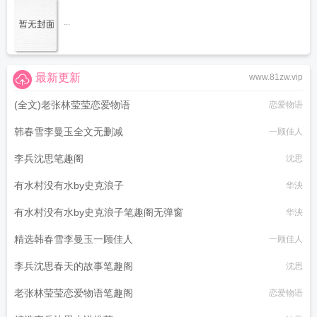
...
最新更新
www.81zw.vip
(全文)老张林莹莹恋爱物语
恋爱物语
韩春雪李曼玉全文无删减
一顾佳人
李兵沈思笔趣阁
沈思
有水村没有水by史克浪子
华泱
有水村没有水by史克浪子笔趣阁无弹窗
华泱
精选韩春雪李曼玉一顾佳人
一顾佳人
李兵沈思春天的故事笔趣阁
沈思
老张林莹莹恋爱物语笔趣阁
恋爱物语