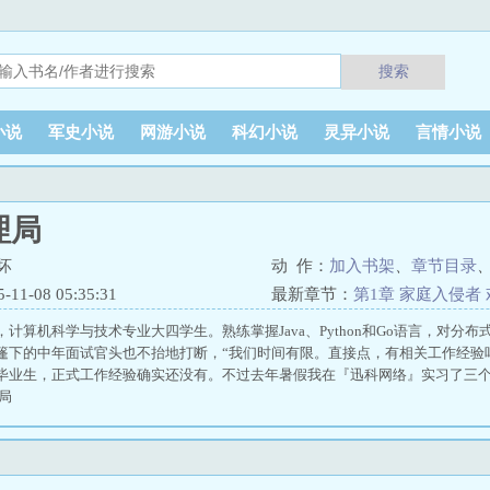
搜索
小说
军史小说
网游小说
科幻小说
灵异小说
言情小说
理局
坏
动 作：
加入书架
、
章节目录
1-08 05:35:31
最新章节：
第1章 家庭入侵者
，计算机科学与技术专业大四学生。熟练掌握Java、Python和Go语言，对分
篷下的中年面试官头也不抬地打断，“我们时间有限。直接点，有相关工作经验
届毕业生，正式工作经验确实还没有。不过去年暑假我在『迅科网络』实习了三
局