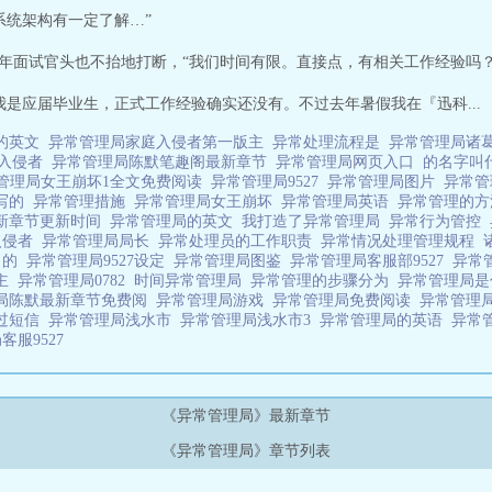
布式系统架构有一定了解…”
中年面试官头也不抬地打断，“我们时间有限。直接点，有相关工作经验吗？
我是应届毕业生，正式工作经验确实还没有。不过去年暑假我在『迅科...
的英文
异常管理局家庭入侵者第一版主
异常处理流程是
异常管理局诸
庭入侵者
异常管理局陈默笔趣阁最新章节
异常管理局网页入口
的名字叫
管理局女王崩坏1全文免费阅读
异常管理局9527
异常管理局图片
异常管
坏写的
异常管理措施
异常管理局女王崩坏
异常管理局英语
异常管理的
新章节更新时间
异常管理局的英文
我打造了异常管理局
异常行为管控
入侵者
异常管理局局长
异常处理员的工作职责
异常情况处理管理规程
目的
异常管理局9527设定
异常管理局图鉴
异常管理局客服部9527
异常
版主
异常管理局0782
时间异常管理局
异常管理的步骤分为
异常管理局
局陈默最新章节免费阅
异常管理局游戏
异常管理局免费阅读
异常管理
过短信
异常管理局浅水市
异常管理局浅水市3
异常管理局的英语
异常
客服9527
《异常管理局》最新章节
《异常管理局》章节列表