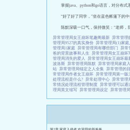
掌握java、python和go语言，对分
“好了好了同学，”坐在蓝色帐篷下的
陈默深吸一口气，保持微笑：“老师，
异常管理局女王崩坏笔趣阁最新
异常管理
管理局9527的真实身份
异常管理局(1)家
管理局1家庭
异常管理局有哪些部门
异常
爸的背景故事和人生
异常管理局女王崩
管理局消失的爱人
异常管理局女王崩坏最
波洛斯
异常管理局陈默
异常管理局家庭
站
异常管理局锚定之人全集
异常管理的
常管理局作者女王崩坏
异常管理局第一
处理流程是什么?
异常处理中心
异常管理
常情况处理流程管理制度
异常管理可以通
理局英文缩写
异常管理局设定
异常管理局
第1章 家庭入侵者 欢迎我的新爸爸