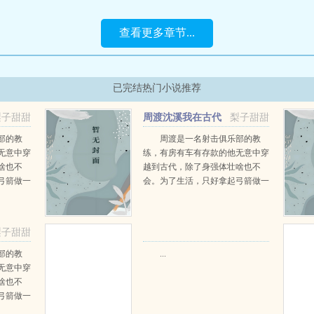
查看更多章节...
已完结热门小说推荐
梨子甜甜
周渡沈溪我在古代
梨子甜甜
当猎户小说免费在线阅读
部的教
周渡是一名射击俱乐部的教
无意中穿
练，有房有车有存款的他无意中穿
啥也不
越到古代，除了身强体壮啥也不
弓箭做一
会。为了生活，只好拿起弓箭做一
一只野
个深山猎户。第一天打了一只野
天打了一
鸡，不会做（失望）第二天打了一
第三天周
只野兔，不会做（失望）第三天周
梨子甜甜
那...
渡看着山下的寥寥炊烟，以及那...
部的教
...
无意中穿
啥也不
弓箭做一
一只野