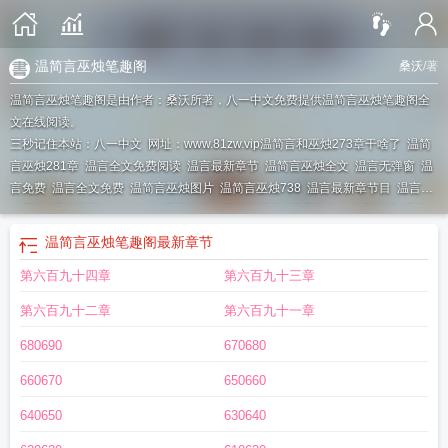
温简言巫烛笔趣阁
桑沃
/著
温简言巫烛笔趣阁是由作者：桑沃所著，八一中文免费提供温简言巫烛笔趣阁全
文在线阅读。
三秒记住本站：八一中文 网址：www.81zw.vip
温简言和巫烛273章干啥了
温简
言巫烛281章
温言全文免费阅读
温言最新章节
温简言巫烛全文
温言无弹窗
温
言免费
温言全文免费
温简言巫烛图片
温简言巫烛738
温言最新章节目
温言出
自哪本
温简言巫烛AO3746
温言全文免费阅读最新
温温言全文免费阅读
温简
言x巫烛h18
温简言巫烛by夭桑
温言简介
温简言巫烛免费
温言全文免费阅读正
温简言巫烛笔趣阁
最新章节
版
温言 笔趣阁
温简言巫烛是什么
第六百九十四章
第六百九十三章
第六百九十二章
第六百九十一章
680690
670680
660670
650660
640650
630640