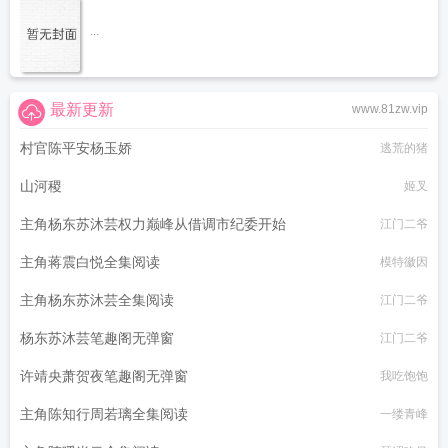
...
最新更新
www.81zw.vip
村官陈平安杨玉娇
逃荒的猪
山河稷
姬叉
主角杨东苏沐芸权力巅峰从借调市纪委开始
江门二爷
主角蒋震白悦全集阅读
模特徽因
主角杨东苏沐芸全集阅读
江门二爷
杨东苏沐芸笔趣阁无弹窗
江门二爷
许靖央萧贺夜笔趣阁无弹窗
我吃饱饱
主角陈知行周若璃全集阅读
一缕青峰