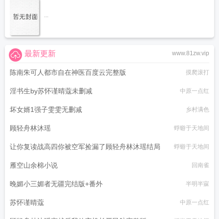
...
最新更新
www.81zw.vip
陈南朱可人都市自在神医百度云完整版
摸爬滚打
淫书生by苏怀谨晴蔻未删减
中原一点红
坏女婿1强子雯雯无删减
乡村满色
顾轻舟林沐瑶
蜉蝣于天地间
让你复读战高四你被空军捡漏了顾轻舟林沐瑶结局
蜉蝣于天地间
雁空山余棉小说
回南雀
晚媚小三媚者无疆完结版+番外
半明半寐
苏怀谨晴蔻
中原一点红