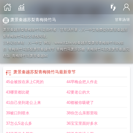
萧景秦越苏梨青梅骑竹马
甘草汤
/著
萧景秦越苏梨青梅骑竹马是由作者：甘草汤所著，八一中文免费提供萧景秦越苏
梨青梅骑竹马全文在线阅读。
三秒记住本站：八一中文 网址：www.81zw.vip
秦越苏梨萧景青梅骑竹马by欲
归
青梅骑竹马苏梨萧景秦越情节
青梅竹马萧辞苏糖
青梅骑竹马苏梨萧景秦越完
结版
青梅骑竹马萧景秦越txt
萧景秦越苏梨青梅骑竹马
最新章节
45会被按在床上C死的
44早晚会把人作走
43哪里都比硬
42要老公的大
41自己坐到老公上来
40都被你吸硬了
39被口到喷水
38你怎么亲那里啦
37怎么S这么多
36宝宝里面好多水