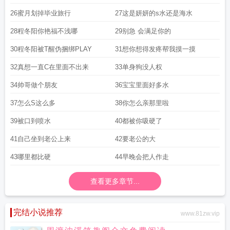
我
26蜜月划掉毕业旅行
27这是妍妍的s水还是海水
28程冬阳你艳福不浅哪
29别急 会满足你的
30程冬阳被T醒伪捆绑PLAY
31想你想得发疼帮我摸一摸
32真想一直C在里面不出来
33单身狗没人权
34帅哥做个朋友
36宝宝里面好多水
37怎么S这么多
38你怎么亲那里啦
39被口到喷水
40都被你吸硬了
41自己坐到老公上来
42要老公的大
43哪里都比硬
44早晚会把人作走
查看更多章节...
完结小说推荐
www.81zw.vip