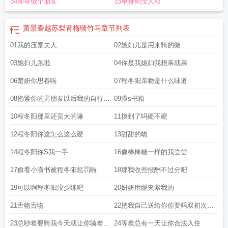
34帅哥做个朋友
33单身狗没人权
萧景秦越苏梨青梅骑竹马
章节列表
01我的压寨夫人
02媳妇儿是用来骑的微
03媳妇儿跑啦
04你是我媳妇我想亲就亲
06楚妍你思春啦
07程冬阳亲吻是什么味道
08抱紧你的男朋友以后我的自行车
09潢s书籍
座位就归你了
10程冬阳那里还蛮大的嘛
11摸到了吗硬不硬
12程冬阳你这怎么这么硬
13甜甜的吻
14程冬阳你S我一手
16像棒棒糖一样的我尝尝
17偷看小潢书被程冬阳惩罚啦
18那我收些报酬不过分吧
19可以啊程冬阳没少练吧
20妍妍用腿夹紧我的
21舌吻舌吻
22把我自己送给你你要吗双初次
3200
23总吵着要骑我今天就让你骑着睡
24等着总有一天让你合法入住