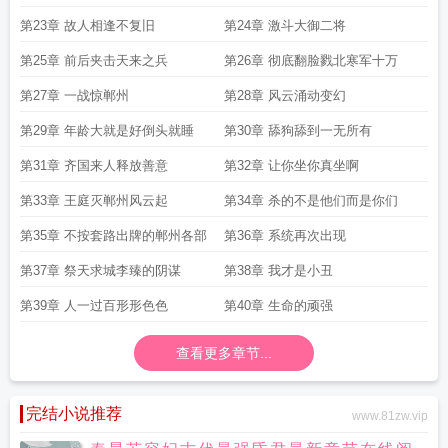
第23章 故人相逢不复旧
第24章 激斗大御二将
第25章 前后夹击天来之兵
第26章 彻底翻脸戮北寒军十万
第27章 一战惊郸州
第28章 风云涌动变幻
第29章 年龄大就是好倒头就睡
第30章 舔狗舔到一无所有
第31章 齐国来人释放善意
第32章 让你坐你真坐啊
第33章 王庭灭郸州风云起
第34章 杀的不是他们而是你们
第35章 不按套路出牌的郸州各部
第36章 系统再次出现
第37章 祭天求城李臻的阴谋
第38章 我才是小丑
第39章 人一过百形形色色
第40章 生命的顽强
查看更多章节...
完结小说推荐
www.81zw.vip