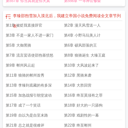
第557章 你当真就是你天真
第556章 一等神官修桀
李臻邵煦雪加入漠北后，我建立帝国小说免费阅读全文
章节列
第1章 被贬我直接辞官
第2章 漫天风雪送一人
表
第3章 不是一家人不进一家门
第4章 小野马玩美人计
第5章 大御黑骑
第6章 硕风部落的王
第7章 流言蜚语使邵煦基愤怒
第8章 狼骑诞生 大臻王庭
第9章 郸州风云起
第10章 大风波起来了
第11章 狼骑的郸州首秀
第12章 黑骑来袭
第13章 李臻到底藏的有多深
第14章 大胜回营
第15章 加急战报引朝堂波动
第16章 终至莫须有之罪
第17章 成了一个笑话
第18章 好大的一只舔狗
第19章 自以为是自至末路
第20章 戏剧性的一幕
第21章 总之就是很难评
第22章 终至郸州