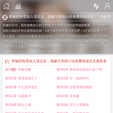
李臻邵煦雪加入漠北后，我建立帝国小说免费阅读全文
佚名
/著
穿越到古代，我凭借着自己的才华辅导大御刚登基的皇帝稳固根基。n可大御皇帝
却因为我的才华太高而猜忌我！n这个破丞相谁爱当谁当吧！n于是我果断不干，
加入漠北。n漠北没有那如花似玉的美人？我有小野猫部落女首领！n在漠北无权
无势？我自己造一个王庭，自己当皇帝！n帝国成立后，第一件事就是南下，擒
龙！功劳太大被猜忌？我转身加入漠北
李臻邵煦雪加入漠北后，我建立帝国小说免费阅读全文
最新章
第567章 帝御无疆
第566章 朕的命运朕自己说了算
节
第565章 我等你很久了
第564章 大一统的时代
第563章 灭七皇异变生
第562章 会面深深的震惊
第561章 见面前夕
第560章 没兴趣
第559章 阴云之感
第558章 百万大军降临