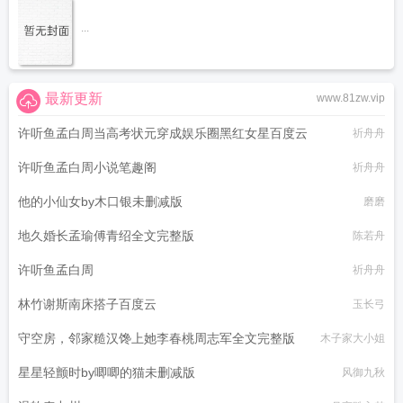
...
最新更新
www.81zw.vip
许听鱼孟白周当高考状元穿成娱乐圈黑红女星百度云
祈舟舟
许听鱼孟白周小说笔趣阁
祈舟舟
他的小仙女by木口银未删减版
磨磨
地久婚长孟瑜傅青绍全文完整版
陈若舟
许听鱼孟白周
祈舟舟
林竹谢斯南床搭子百度云
玉长弓
守空房，邻家糙汉馋上她李春桃周志军全文完整版
木子家大小姐
星星轻颤时by唧唧的猫未删减版
风御九秋