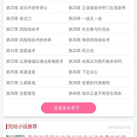
第23章 道宗天骄李霄云
第24章 正道魁首对旁门左道新秀
第25章 蚩尤刀
第26章 一波又一波
第27章 四指续命术
第28章 长生教与扑克会
第29章 四指续命术的传承
第30章 继承四指续命术
第31章 苗疆蛊术
第32章 药王谷
第33章 以身修魂以魂治身鬼医术
第34章 你真以为我不敢杀你吗
第35章 再遇道童
第36章 下定决心
第37章 公墓唤鬼
第38章 贪婪的代表狍鸮
第39章 贪婪紫莲
第40章 我非正道不闻苍生我本邪
道无限嚣张
查看更多章节...
完结小说推荐
www.81zw.vip