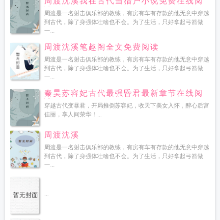
周渡沈溪我在古代当猎户小说免费在线阅
读
周渡是一名射击俱乐部的教练，有房有车有存款的他无意中穿越
到古代，除了身强体壮啥也不会。为了生活，只好拿起弓箭做
一...
周渡沈溪笔趣阁全文免费阅读
周渡是一名射击俱乐部的教练，有房有车有存款的他无意中穿越
到古代，除了身强体壮啥也不会。为了生活，只好拿起弓箭做
一...
秦昊苏容妃古代最强昏君最新章节在线阅
读
穿越古代变暴君，开局推倒苏容妃，收天下美女入怀，醉心后宫
佳丽，享人间荣华！...
周渡沈溪
周渡是一名射击俱乐部的教练，有房有车有存款的他无意中穿越
到古代，除了身强体壮啥也不会。为了生活，只好拿起弓箭做
一...
...