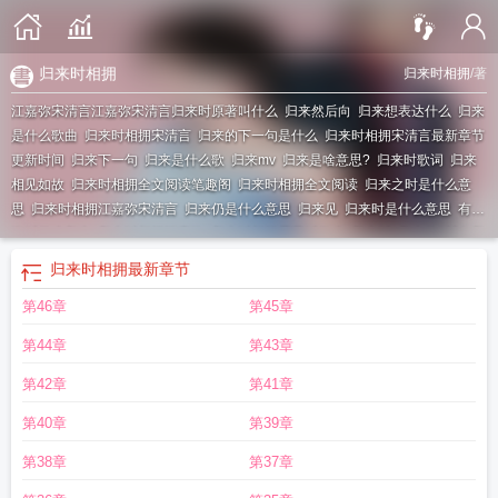
归来时相拥
归来时相拥
/著
江嘉弥宋清言江嘉弥宋清言
归来时原著叫什么
归来然后向
归来想表达什么
归来
是什么歌曲
归来时相拥宋清言
归来的下一句是什么
归来时相拥宋清言最新章节
更新时间
归来下一句
归来是什么歌
归来mv
归来是啥意思?
归来时歌词
归来
相见如故
归来时相拥全文阅读笔趣阁
归来时相拥全文阅读
归来之时是什么意
思
归来时相拥江嘉弥宋清言
归来仍是什么意思
归来见
归来时是什么意思
有首
歌叫什么归来
归来时相拥江嘉弥
归来时相拥原著叫什么
归来时
归来的时刻
归
来时相拥全文免费阅读
归来时相拥原著叫什么名字
归来是不相逢
归来时相拥全
归来时相拥
最新章节
文免费阅读笔趣阁
归来之时什么意思
归来时相拥宋清言免费阅读
归来时相拥免
第46章
第45章
费阅读
归来仍
归来时盼相守相伴
归来时相拥免费阅读无弹窗
归来时什么意
思
归来时免费阅读
归来然后
归来时相拥原著作者是谁
第44章
第43章
第42章
第41章
第40章
第39章
第38章
第37章