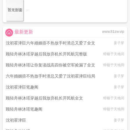
...
最新更新
www.81zw.vip
沈初霍津臣六年婚姻捂不热放手时渣总又爱了全文
姜子芽
顾轻舟林沐瑶穿越后我放弃机长开民航完整版
蜉蝣于天地间
顾轻舟林沐瑶让你复读战高四你被空军捡漏了全文
蜉蝣于天地间
六年婚姻捂不热放手时渣总又爱了沈初霍津臣结局
姜子芽
沈初霍津臣笔趣阁
姜子芽
顾轻舟林沐瑶穿越后我放弃机长开民航全文
蜉蝣于天地间
顾轻舟林沐瑶笔趣阁
蜉蝣于天地间
沈初霍津臣
姜子芽