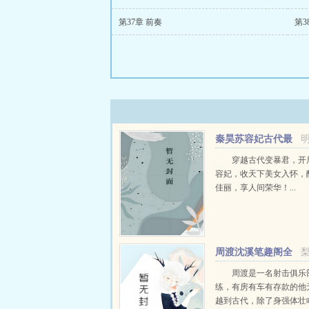
第37章 前奏
第3
秦昊苏容妃古代最
强昏君最新章节在线
穿越古代变暴君，开
容妃，收天下美女入怀，
佳丽，享人间荣华！...
周渡沈溪笔趣阁全
文免费阅读
周渡是一名射击俱乐
练，有房有车有存款的他
越到古代，除了身强体壮