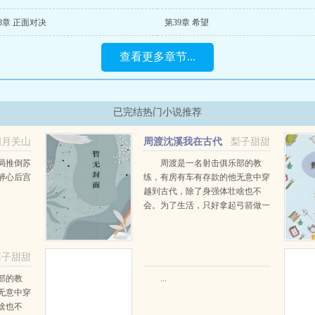
8章 正面对决
第39章 希望
查看更多章节...
已完结热门小说推荐
明月关山
周渡沈溪我在古代
梨子甜甜
阅读
当猎户小说免费在线阅读
局推倒苏
周渡是一名射击俱乐部的教
醉心后宫
练，有房有车有存款的他无意中穿
越到古代，除了身强体壮啥也不
会。为了生活，只好拿起弓箭做一
个深山猎户。第一天打了一只野
鸡，不会做（失望）第二天打了一
只野兔，不会做（失望）第三天周
梨子甜甜
渡看着山下的寥寥炊烟，以及那...
部的教
...
无意中穿
啥也不