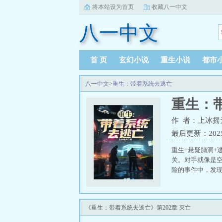
将本站设为首页
收藏八一中文
八一中文
首 页
玄幻小说
重生小说
都市
八一中文
>
重生：带着系统去逃亡
重生：
作 者：上冰摇
最后更新：2025-0
重生+悬疑脑洞+
关。对手就像是
险的事件中，发现
《重生：带着系统去逃亡》第202章 灭亡