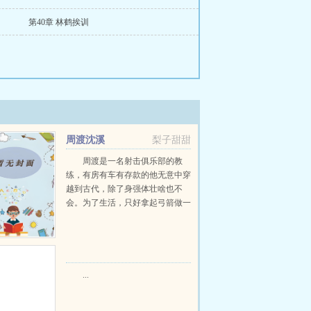
第40章 林鹤挨训
周渡沈溪
梨子甜甜
周渡是一名射击俱乐部的教
练，有房有车有存款的他无意中穿
越到古代，除了身强体壮啥也不
会。为了生活，只好拿起弓箭做一
个深山猎户。第一天打了一只野
鸡，不会做（失望）第二天打了一
只野兔，不会做（失望）第三天周
渡看着山下的寥寥炊烟，以及那...
...