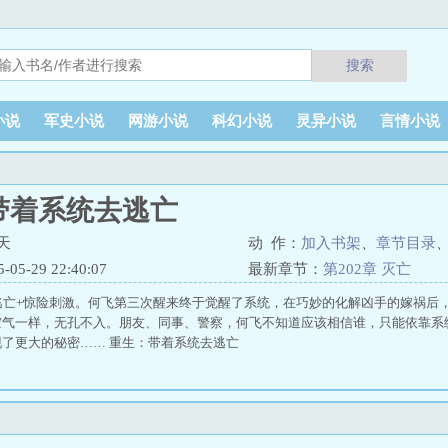
搜索
小说
军史小说
网游小说
科幻小说
灵异小说
言情小说
带着系统去逃亡
天
动 作：
加入书架
、
章节目录
5-29 22:40:07
最新章节：
第202章 灭亡
逃亡+惊险刺激。何飞第三次醒来终于觉醒了系统，在巧妙的化解凶手的嫁祸后
空气一样，无孔不入。朋友、同事、警察，何飞不知道应该相信谁，只能依靠系
了更大的秘密…… 重生：带着系统去逃亡