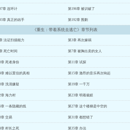
97章 连环计
第196章 被识破了
93章 真正的凶手
第192章 围剿
《重生：带着系统去逃亡》章节列表
章 法证扫描能力
第3章 再次嫁祸
章 死亡时间
第7章 被胸出卖的女人
0章 死者身份
第11章 试探
4章 难以置信的真相
第15章 激昂的音乐再次响起
8章 洗清嫌疑
第19章 一千万
2章 海力村
第23章 明着栽赃
6章 一条隐藏的线
第27章 这个楼梯是中空的
0章 交易
第31章 都想错了
4章 村长之死
第35章 办法