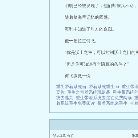
明明已经被发现了，他们却按兵不动，
随着脑海里记忆的回荡。
海利丰知道了对方的企图。
他一把拉过何飞。
“你是沃土之主，可以控制沃土之门的
“但是你可知道有个隐藏的条件？”
何飞微微一愣...
重生带着系统当
带着系统重生txt
重生带
娶你
重生之带着系统玩逆袭
重生带系统
统去逃荒
重生带着系统去逃亡免费阅读
着系统重生免费阅读
带着系统来重生
带
第202章 灭亡
第2