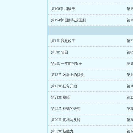
第198章 捅破天
第1
第194章 围剿与反围剿
第1
第1章 我是凶手
第2
第5章 包围
第6
第9章 一年前的案子
第1
第13章 凶器上的指纹
第1
第17章 任务开启
第1
第21章 脱险
第2
第25章 林鹤的研究
第2
第29章 真相与反转
第3
第33章 新能力
第3