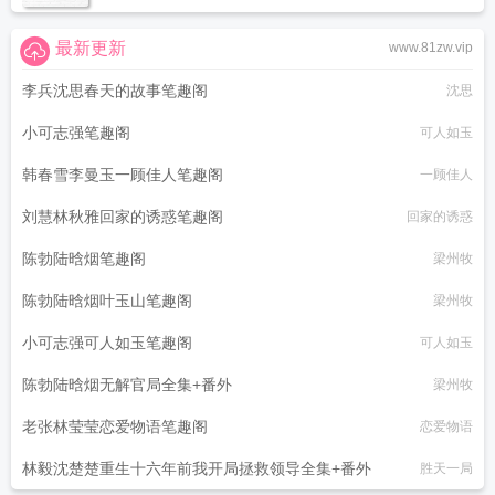
最新更新
www.81zw.vip
李兵沈思春天的故事笔趣阁
沈思
小可志强笔趣阁
可人如玉
韩春雪李曼玉一顾佳人笔趣阁
一顾佳人
刘慧林秋雅回家的诱惑笔趣阁
回家的诱惑
陈勃陆晗烟笔趣阁
梁州牧
陈勃陆晗烟叶玉山笔趣阁
梁州牧
小可志强可人如玉笔趣阁
可人如玉
陈勃陆晗烟无解官局全集+番外
梁州牧
老张林莹莹恋爱物语笔趣阁
恋爱物语
林毅沈楚楚重生十六年前我开局拯救领导全集+番外
胜天一局