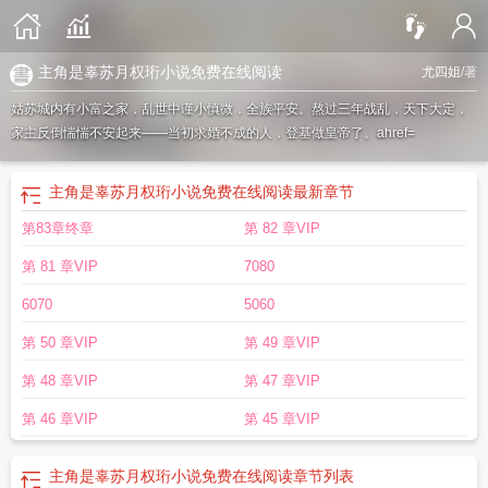
主角是辜苏月权珩小说免费在线阅读
尤四姐
/著
姑苏城内有小富之家，乱世中谨小慎微，全族平安。熬过三年战乱，天下大定，
家主反倒惴惴不安起来——当初求婚不成的人，登基做皇帝了。ahref=
主角是辜苏月权珩小说免费在线阅读
最新章节
第83章终章
第 82 章VIP
第 81 章VIP
7080
6070
5060
第 50 章VIP
第 49 章VIP
第 48 章VIP
第 47 章VIP
第 46 章VIP
第 45 章VIP
主角是辜苏月权珩小说免费在线阅读
章节列表