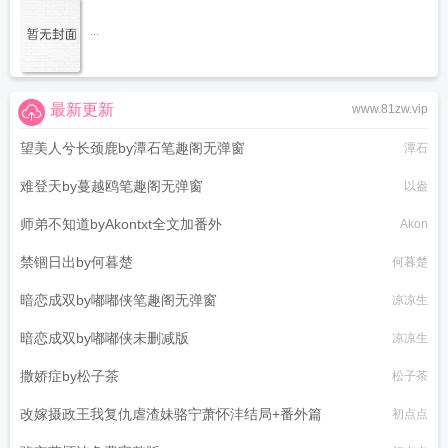
...
最新更新
www.81zw.vip
望美人兮长颈鹿by潭石笔趣阁无弹窗
潭石
难登天by蔓越鸥笔趣阁无弹窗
以盎
师弟不知道byAkontxt全文加番外
Akon
禁锢日出by何暮楚
何暮楚
暗恋成双by嘟嘟侠笔趣阁无弹窗
凉凉生
暗恋成双by嘟嘟侠未删减版
凉凉生
撒娇症by松子茶
松子茶
改嫁摄政王我复仇虐渣妹骆宁萧怀沣结局+番外篇
初点点