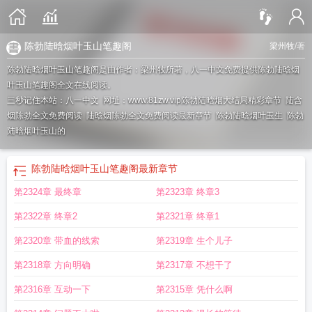
陈勃陆晗烟叶玉山笔趣阁
梁州牧
/著
陈勃陆晗烟叶玉山笔趣阁是由作者：梁州牧所著，八一中文免费提供陈勃陆晗烟
叶玉山笔趣阁全文在线阅读。
三秒记住本站：八一中文 网址：www.81zw.vip
陈勃陆晗烟大结局精彩章节
陆含
烟陈勃全文免费阅读
陆晗烟陈勃全文免费阅读最新章节
陈勃陆晗烟叶玉生
陈勃
陆晗烟叶玉山的
陈勃陆晗烟叶玉山笔趣阁
最新章节
第2324章 最终章
第2323章 终章3
第2322章 终章2
第2321章 终章1
第2320章 带血的线索
第2319章 生个儿子
第2318章 方向明确
第2317章 不想干了
第2316章 互动一下
第2315章 凭什么啊