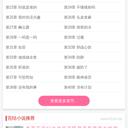
第23章 到底是谁的
第24章 不懂规矩吗
第25章 我对你没兴趣
第26章 头皮发麻
第27章 阚云露
第28章 彻骨的冷
第29章 一码是一码
第30章 过瘾
第31章 知音
第32章 胆战心惊
第33章 做戏做全套
第34章 陷阱
第35章 听谁的
第36章 破防了
第37章 可想而知
第38章 眼神凌厉
第39章 还有我的事
第40章 另有计划
查看更多章节...
完结小说推荐
www.81zw.vip