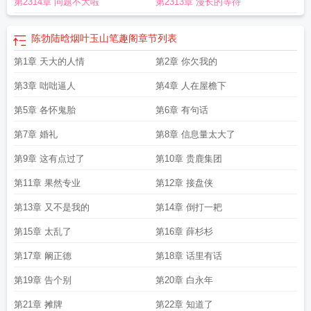
第2314章 问题不大啦
第2313章 漫长的等待
陈勃陆晗烟叶玉山笔趣阁
章节列表
第1章 天大的人情
第2章 你欠我的
第3章 咄咄逼人
第4章 人在屋檐下
第5章 各怀鬼胎
第6章 有句话
第7章 婚礼
第8章 信息量太大了
第9章 这有点过了
第10章 贵鹿集团
第11章 果然专业
第12章 接盘侠
第13章 又不是我的
第14章 倒打一耙
第15章 太乱了
第16章 薛杉杉
第17章 阚正德
第18章 话里有话
第19章 告个别
第20章 白永年
第21章 摊牌
第22章 知道了