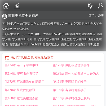
南川宁风笙全集阅读
西门少爷
/著
南川宁风笙全集阅读是由作者：西门少爷所著，八一中文免费提供南川宁风笙全
集阅读全文在线阅读。
三秒记住本站：八一中文 网址：www.81zw.vip
宁风笙南川世爵全集哪里看
南川
宁风笙
宁风笙南川短剧
主角宁川
宁风笙南川世爵选集
宁风笙南川世爵全集在
哪看
有部主角叫宁川
finch宁川免费阅读全文
南川世爵宁风笙短剧
宁风免费全
文阅读
男主角宁川的
南川宁风笙全集阅读
最新章节
第174章 亲一个啾咪啾咪
第175章 你把我当垃圾丢掉
第174章 哪有吻你看错了
第173章 连葬礼函都送不出去的人
第172章 可以亲吻你的新郎了
第171章 穿阿玛尼的猴子
第170章 登载我的婚讯
第169章 当牵制他的棋子
第168章 这老头很难杀的
第167章 你平时都这么贱吗