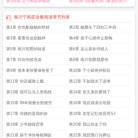
第166章 让宁风笙听电话
第165章 z国遍布西门家族的势力
南川宁风笙全集阅读
章节列表
第1章 你也配碰她的棺材
第2章 她重生了回到三年前
第3章 看看你这副贱样
第4章 孩子心跳停止那晚
第5章 南川世爵的味道
第6章 这么喜欢伺候人
第7章 叫你伺候洗澡
第8章 南川世爵我爱你
第9章 他本来快要做爸爸了
第10章 宁小姐有抑郁症
第11章 你还威胁上瘾
第12章 不如脱光了进来
第13章 我可以当人形抱枕
第14章 你又来折磨我了
第15章 89本相册全部烧空
第16章 现在就滚出玫园
第17章 你烧的是我的命
第18章 笙笙记忆收容所SJ
第19章 少爷烧得厉害
第20章 我让你走了吗
第21章 舔干净你每根脚趾
第22章 我想预订合葬位