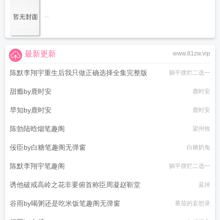
...
最新更新
www.81zw.vip
陈默李翔宇重生后我只做正确选择全集完整版
躺平摆烂二选一
甜瘾by鹿时安
鹿时安
早知by鹿时安
鹿时安
陈勃陆晗烟笔趣阁
梁州牧
佞臣by白糖笔趣阁无弹窗
白糖奶兔
陈默李翔宇笔趣阁
躺平摆烂二选一
诱他破戒高岭之花非要俯首称臣周凝赵靳堂
蓝掉
谷雨by喝粥还是吃米饭笔趣阁无弹窗
番茄的妄想录