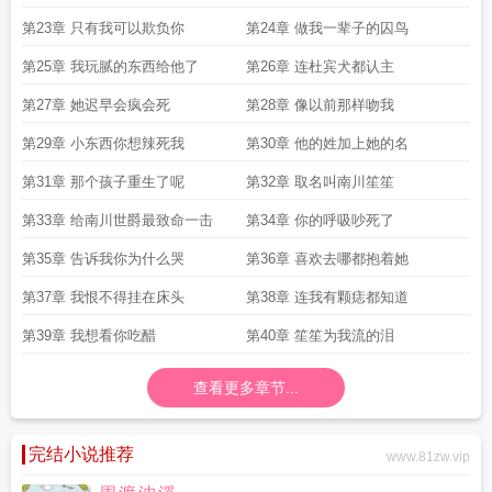
第23章 只有我可以欺负你
第24章 做我一辈子的囚鸟
第25章 我玩腻的东西给他了
第26章 连杜宾犬都认主
第27章 她迟早会疯会死
第28章 像以前那样吻我
第29章 小东西你想辣死我
第30章 他的姓加上她的名
第31章 那个孩子重生了呢
第32章 取名叫南川笙笙
第33章 给南川世爵最致命一击
第34章 你的呼吸吵死了
第35章 告诉我你为什么哭
第36章 喜欢去哪都抱着她
第37章 我恨不得挂在床头
第38章 连我有颗痣都知道
第39章 我想看你吃醋
第40章 笙笙为我流的泪
查看更多章节...
完结小说推荐
www.81zw.vip