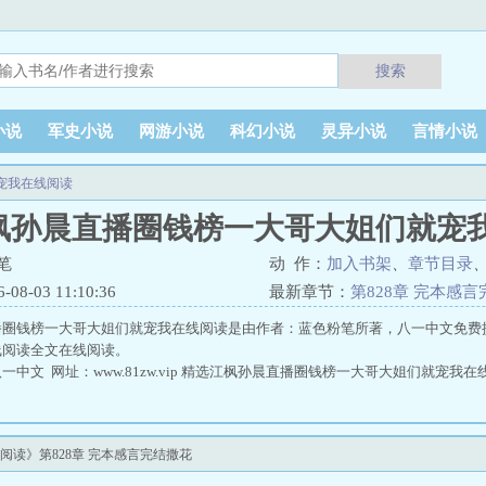
搜索
小说
军史小说
网游小说
科幻小说
灵异小说
言情小说
宠我在线阅读
枫孙晨直播圈钱榜一大哥大姐们就宠
笔
动 作：
加入书架
、
章节目录
8-03 11:10:36
最新章节：
第828章 完本感
播圈钱榜一大哥大姐们就宠我在线阅读是由作者：蓝色粉笔所著，八一中文免费
线阅读全文在线阅读。
中文 网址：www.81zw.vip 精选江枫孙晨直播圈钱榜一大哥大姐们就宠我在
读》第828章 完本感言完结撒花