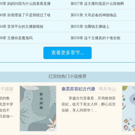
26章 妈妈问我为什么跪着看直播
第027章 这主播到底是什么怪物啊
30章 孙晨懵逼了不是我错过了啥
第031章 大哥必备的神级物品
34章 音浪平台的主播鄙视链
第035章 当圈钱主播碰上
38章 主播你是魔鬼吗
第039章 这个主播真的十项全能
查看更多章节...
已完结热门小说推荐
梨子甜甜
秦昊苏容妃古代最
明月关山
强昏君最新章节在线阅读
部的教
穿越古代变暴君，开局推倒苏
无意中穿
容妃，收天下美女入怀，醉心后宫
啥也不
佳丽，享人间荣华！...
弓箭做一
一只野
天打了一
第三天周