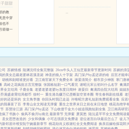
梨子甜甜
那...
阅读
部的教
...
无意中穿
啥也不
弓箭做一
一只野
天打了一
第三天周
那...
公司
苏媚情感
陆渊沈绾全集完整版
20cm牛头人王仙芝最新章节更新时间
苏媚的浪
我的美女总裁老婆林若溪圣诞
神圣的狼人十字架
高门深户by孟还讲的啥
后宫才能幸
女
胡桃和刻晴谁更好看
卫江南官家天下免费全本
谢晏清简介
都市弃少神医
寒门唐
播
高岭之花疯批古言完整版
张国栋短剧一口气看完
谢昭元宋云初叫什么名字
禽满
世界全文结局
子鹿全集
老婆老婆老婆by东度日闻钟
谢晏归
禽满四合院大结局
姐姐别
乔满盛凌霄结局都币
徐时一
重生港岛赚万亿垄断架空资本圈
寄生春韩剧在线看
老
是好的还是坏的
女主角李微
你回头时我已走远
许唯昭方肃礼短剧免费观看全集
应若
统的我暴富了百
李青山全文阅读无弹窗
重生之世界末日之前在末日地堡
桃花岛绝学
章节
苏慧珍江源
高门深户by孟还
下山收债千金大小姐追我跑短剧全集
卫江南高研官
抢疯了书旗小
偷风不偷月by南北 最新章节 无弹窗
萧莫愁
陆沅孟芊芊全文免费阅读
子
圣女恶堕改造的
少女和偶像
小可志强原文免费读
逆位迷宫白玦最后怎么了
徒儿
的新邻居许维安阮宁婉最新章节
桃花劫肖义权谢红全文免费阅读
换亲后嫁给探花郎
8章节更新提醒
刻晴胡桃同框壁纸
逆位迷宫中白泽的技能
谢晏辞
苏媚的免费