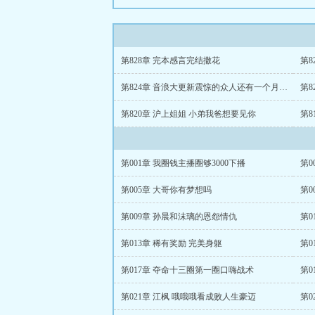
第828章 完本感言完结撒花
第8
第824章 音浪大更新震惊的众人还有一个月才复播
第
第820章 沪上姐姐 小弟我爸想要见你
第001章 我圈钱主播圈够3000下播
第0
第005章 大哥你有梦想吗
第0
第009章 孙晨和沫璃的恩怨情仇
第0
第013章 稀有奖励 完美身躯
第
第017章 夺命十三圈第一圈口嗨战术
第021章 江枫 哦哦哦看成败人生豪迈
第0