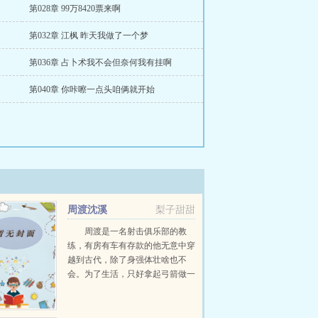
第028章 99万8420票来啊
第032章 江枫 昨天我做了一个梦
第036章 占卜术我不会但奈何我有挂啊
第040章 你咔嚓一点头咱俩就开始
周渡沈溪
梨子甜甜
周渡是一名射击俱乐部的教
练，有房有车有存款的他无意中穿
越到古代，除了身强体壮啥也不
会。为了生活，只好拿起弓箭做一
个深山猎户。第一天打了一只野
鸡，不会做（失望）第二天打了一
只野兔，不会做（失望）第三天周