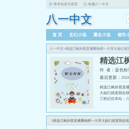
将本站设为首页
收藏八一中文
八一中文
首 页
玄幻小说
重生小说
都市
八一中文
>
精选江枫孙晨直播圈钱榜一大哥大姐们就
精选江
作 者：蓝色粉
最后更新：2026-0
精选江枫孙晨直
大姐们就宠我在
三秒记住本站：八一
《精选江枫孙晨直播圈钱榜一大哥大姐们就宠我在线阅