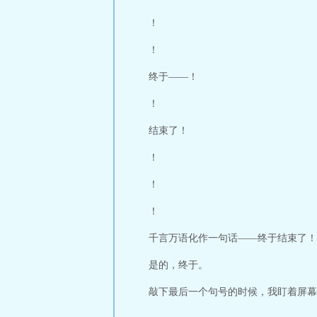
！
！
终于——！
！
结束了！
！
！
！
千言万语化作一句话——终于结束了！
是的，终于。
敲下最后一个句号的时候，我盯着屏幕愣