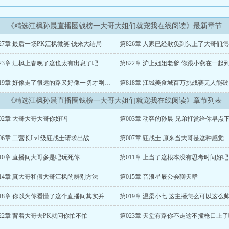
《精选江枫孙晨直播圈钱榜一大哥大姐们就宠我在线阅读》最新章节
27章 最后一场PK江枫微笑 钱来大结局
第826章 人家已经欺负到头上了大哥们
823章 江枫上春晚了这也太有出息了吧
第819章 好像走了很远的路又好像一切才刚刚开始
第818章 江城美食城百万挑战赛无人能破
《精选江枫孙晨直播圈钱榜一大哥大姐们就宠我在线阅读》章节列表
02章 大哥大哥大哥你好吗
第003章 动容的孙晨 兄弟打赏给你早点
06章 二营长Lv1级狂战士请求出战
第007章 狂战士 原来当大哥是这种感觉
10章 直播间大哥多是吧玩死你
第011章 上当了这根本没有思考时间好吧
014章 真大哥和假大哥江枫的辨别方法
第015章 音浪星辰公会聊天群
第018章 你以为你看懂了这个直播间其实并没有
第019章 温柔小七 这主播怎么可以这么
22章 背着大哥去PK就问你怕不怕
第023章 天堂有路你不走这不撞枪口上