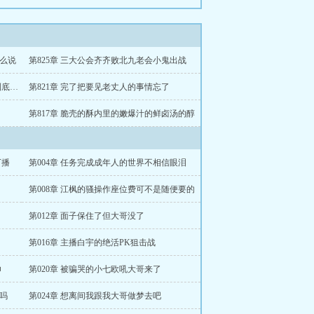
怎么说
第825章 三大公会齐齐败北九老会小鬼出战
第822章 沪上姐姐老爹 你跟小燕在一起到底喜欢她什么
第821章 完了把要见老丈人的事情忘了
第817章 脆壳的酥内里的嫩爆汁的鲜卤汤的醇
下播
第004章 任务完成成年人的世界不相信眼泪
第008章 江枫的骚操作座位费可不是随便要的
第012章 面子保住了但大哥没了
第016章 主播白宇的绝活PK狙击战
帅
第020章 被骗哭的小七欧吼大哥来了
了吗
第024章 想离间我跟我大哥做梦去吧