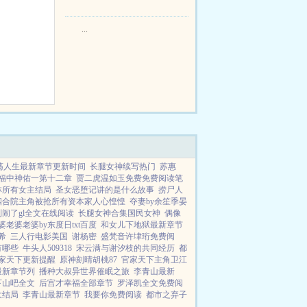
渡看着山下的寥寥炊烟，以及那...
...
荡人生最新章节更新时间
长腿女神续写热门
苏惠
福中神佑一第十二章
贾二虎温如玉免费免费阅读笔
林所有女主结局
圣女恶堕记讲的是什么故事
捞尸人
四合院主角被抢所有资本家人心惶惶
夺妻by余笙季晏
闹了gl全文在线阅读
长腿女神合集国民女神
偶像
婆老婆老婆by东度日txt百度
和女儿下地狱最新章节
希
三人行电影美国
谢杨密
盛梵音许垏珩免费阅
有哪些
牛头人509318
宋云满与谢汐枝的共同经历
都
家天下更新提醒
原神刻晴胡桃87
官家天下主角卫江
最新章节列
播种大叔异世界催眠之旅
李青山最新
下山吧全文
后宫才幸福全部章节
罗泽凯全文免费阅
大结局
李青山最新章节
我要你免费阅读
都市之弃子