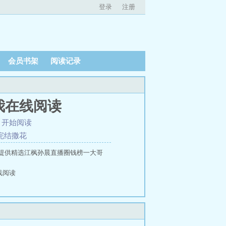
登录
注册
会员书架
阅读记录
我在线阅读
、
开始阅读
言完结撒花
提供精选江枫孙晨直播圈钱榜一大哥
线阅读