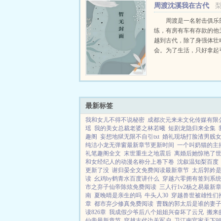
周渡沈溪我在古代
渡看着山下的寥寥炊烟，以及
当猎户小说免费在线
周渡是一名射击俱乐
练，有房有车有存款的他
越到古代，除了身强体壮
会。为了生活，只好拿起
个深山猎户。第一天打了
鸡，不会做（失望）第二
只野兔，不会做（失望）
渡看着山下的寥寥炊烟，以及
最新标签
我和女儿不得不说秘密
成都次元来未文化传媒有限
瑶
我的美女总裁老婆之林若曦
短剧龙隐归来全集
趣阁
妄想地狱无限不自引txt
婚礼现场打脸渣男贱
纯洁小龙无弹窗最新章节更新时间
一个叫奶猫的主
礼笔趣阁全文
末世重生之地震后
离婚后她惊艳了
和女经纪人的动漫名称分上卷下卷
沈叙温知梨百度
更新了没
谢归晏全文免费阅读最新章节
太后郭妗
读
幺鸡by鹤青水百度讲什么
穿越六零拥有签到系
市之弃子仙帝陈炫免费阅读
三人行1v2杨之易最新
南
夏晚晴是亲生的吗
牛头人30
穿越兽世被雄性们
章
都市弃少修真免费阅读
曹魏的郭太后是谁的妻
读826章
我成假少爷后八个姐姐兴奋坏了云兄
搬来
仙帝最新章节
穿越古代边关军户
卫江南官家天下9