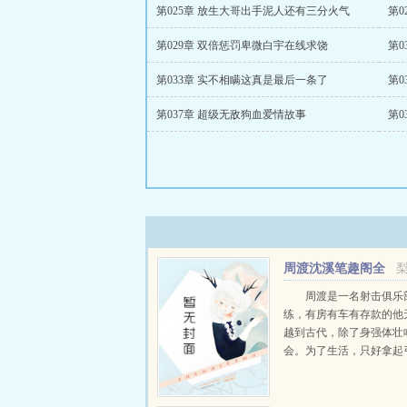
第025章 放生大哥出手泥人还有三分火气
第0
第029章 双倍惩罚卑微白宇在线求饶
第0
第033章 实不相瞒这真是最后一条了
第0
第037章 超级无敌狗血爱情故事
第0
周渡沈溪笔趣阁全
文免费阅读
周渡是一名射击俱乐
练，有房有车有存款的他
越到古代，除了身强体壮
会。为了生活，只好拿起
个深山猎户。第一天打了
鸡，不会做（失望）第二
只野兔，不会做（失望）