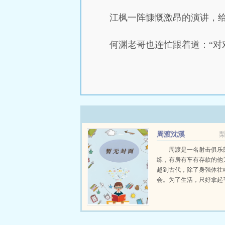
江枫一阵慷慨激昂的演讲，
何渊老哥也连忙跟着道：“对
周渡沈溪
周渡是一名射击俱乐
练，有房有车有存款的他
越到古代，除了身强体壮
会。为了生活，只好拿起
个深山猎户。第一天打了
鸡，不会做（失望）第二
只野兔，不会做（失望）
渡看着山下的寥寥炊烟，以及