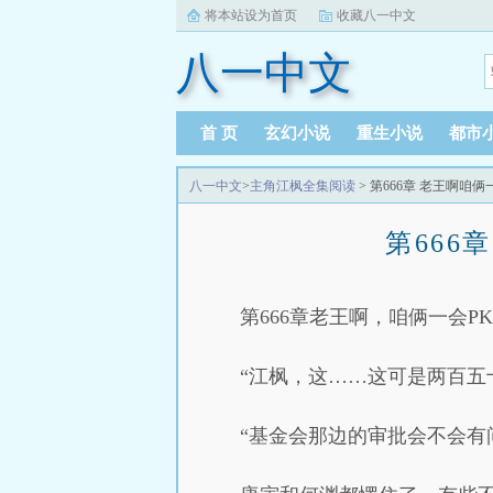
将本站设为首页
收藏八一中文
八一中文
首 页
玄幻小说
重生小说
都市
八一中文
>
主角江枫全集阅读
> 第666章 老王啊咱
第666
第666章老王啊，咱俩一会P
“江枫，这……这可是两百五
“基金会那边的审批会不会有