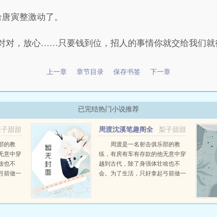
给唐寅整激动了。
对对，放心……只要钱到位，招人的事情你就交给我们就
上一章
章节目录
保存书签
下一章
已完结热门小说推荐
梨子甜甜
周渡沈溪笔趣阁全
梨子甜甜
文免费阅读
部的教
周渡是一名射击俱乐部的教
无意中穿
练，有房有车有存款的他无意中穿
啥也不
越到古代，除了身强体壮啥也不
弓箭做一
会。为了生活，只好拿起弓箭做一
一只野
个深山猎户。第一天打了一只野
天打了一
鸡，不会做（失望）第二天打了一
第三天周
只野兔，不会做（失望）第三天周
那...
渡看着山下的寥寥炊烟，以及那...