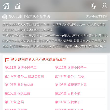
楚天以南作者大风不是木偶
大风不是木偶
/著
楚天以南作者大风不是木偶是由作者：大风不是木偶所著，八一中文免费提供楚
天以南作者大风不是木偶全文在线阅读。
三秒记住本站：八一中文 网址：www.81zw.vip
楚天以南 by大风不是木偶
楚天以
南by大风不是木偶更新
楚天以南by大风不是木偶剧情
楚天以南by大风不是木偶
在线
楚天以南by大风不是木偶未删减
楚天以南 by 大风不是木偶
楚天以南by大
风不是木偶镇魂网
楚天以南by大风不是木偶讲了什么
楚天以南by大风不是木偶
愉悦
楚天以南 作者大风不是木偶 破镜重圆/he/sc/完结
楚天以南作者大风不是木偶
最新章节
第111章 微博小段子二
第110章 微博小段子一
第109章 番外三 他没去贵州
第108章 番外二 雪夜
第107章 番外柏林墙
第106章 遮望眼正文完
第105章 很久以前
第104章 百折不挠
第103章 惩罚
第102章 天就黑了