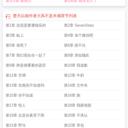
第101章 摇尾巴
第100章 我等太久了
楚天以南作者大风不是木偶
章节列表
第1章 说谎是要遭报应的
第2章 SevenStars
第3章 贴上
第4章 加个微信吧
第5章 谁死了
第6章 抓不住
第7章 我们现在在一起了
第8章 类似愧疚
第9章 肺是很重要的器官
第10章 我道歉
第11章 空调
第12章 牛奶
第13章 你真的不知道吗
第14章 文件夹
第15章 你不知道
第16章 跑
第17章 怪人
第18章 我家很脏
第19章 总是在夜里下雨
第20章 不承认
第21章 野马
第22章 草包