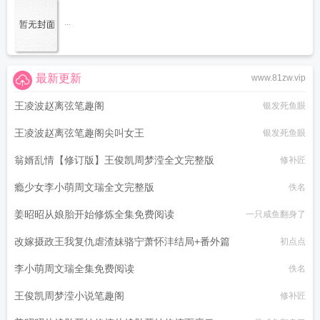
...
最新更新
www.81zw.vip
王凌波赵离弦笔趣阁
银发死鱼眼
王凌波赵离弦笔趣阁尖叫女王
银发死鱼眼
翁婿乱情【修订版】王俊凯周梦滢全文完整版
修补匠
瘾少女李小萌周文瑞全文完整版
佚名
姜昭昭从娘胎开始修炼全集免费阅读
一只咸鱼翻身了
改嫁摄政王我复仇虐渣妹骆宁萧怀沣结局+番外篇
初点点
李小萌周文瑞全集免费阅读
佚名
王俊凯周梦滢小说笔趣阁
修补匠