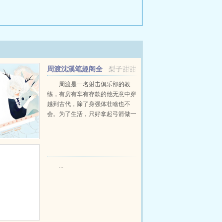
周渡沈溪笔趣阁全
梨子甜甜
文免费阅读
周渡是一名射击俱乐部的教
练，有房有车有存款的他无意中穿
越到古代，除了身强体壮啥也不
会。为了生活，只好拿起弓箭做一
个深山猎户。第一天打了一只野
鸡，不会做（失望）第二天打了一
只野兔，不会做（失望）第三天周
渡看着山下的寥寥炊烟，以及那...
...