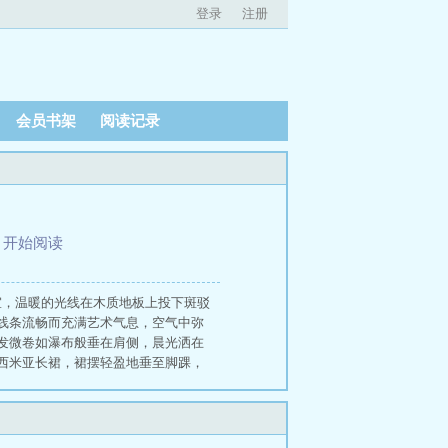
登录
注册
会员书架
阅读记录
、
开始阅读
室，温暖的光线在木质地板上投下斑驳
线条流畅而充满艺术气息，空气中弥
发微卷如瀑布般垂在肩侧，晨光洒在
西米亚长裙，裙摆轻盈地垂至脚踝，
散发着艺术女性的独特气质。她的肤
如雕刻，唇瓣饱满而红润，带着一丝
囚奴