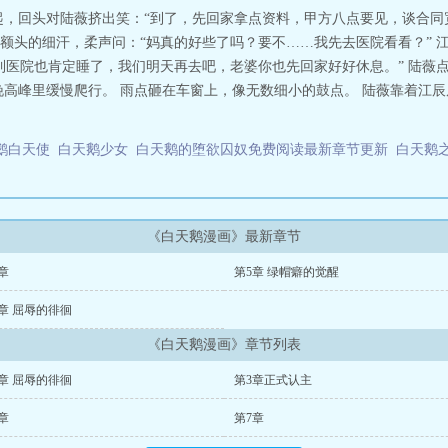
起，回头对陆薇挤出笑：“到了，先回家拿点资料，甲方八点要见，谈合同
额头的细汗，柔声问：“妈真的好些了吗？要不……我先去医院看看？” 
到医院也肯定睡了，我们明天再去吧，老婆你也先回家好好休息。” 陆薇
高峰里缓慢爬行。 雨点砸在车窗上，像无数细小的鼓点。 陆薇靠着江辰肩
鹅白天使
白天鹅少女
白天鹅的堕欲囚奴免费阅读最新章节更新
白天鹅
《白天鹅漫画》最新章节
章
第5章 绿帽癖的觉醒
章 屈辱的徘徊
《白天鹅漫画》章节列表
章 屈辱的徘徊
第3章正式认主
章
第7章