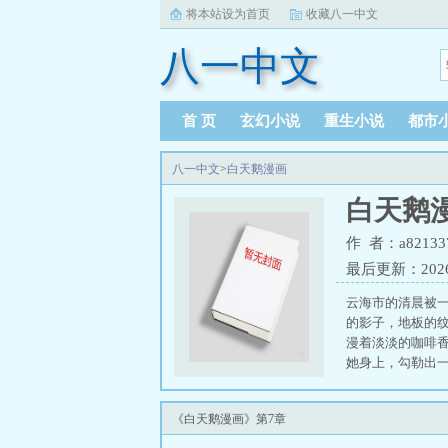
将本站设为首页
收藏八一中文
八一中文
首 页
玄幻小说
重生小说
都市
八一中文
>
白天鹅漫画
白天鹅
作 者：a82133
最后更新：2026-0
云海市的清晨被一
的影子，地板的
漫着淡淡的咖啡
她身上，勾勒出
薄纱在光线下泛着
色白皙如雪，宛
《白天鹅漫画》第7章
天然的娇艳，整