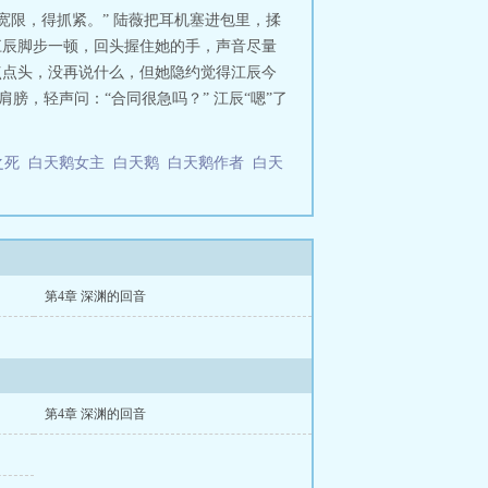
宽限，得抓紧。” 陆薇把耳机塞进包里，揉
江辰脚步一顿，回头握住她的手，声音尽量
点点头，没再说什么，但她隐约觉得江辰今
膀，轻声问：“合同很急吗？” 江辰“嗯”了
之死
白天鹅女主
白天鹅
白天鹅作者
白天
第4章 深渊的回音
第4章 深渊的回音