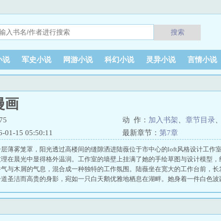
搜索
小说
军史小说
网游小说
科幻小说
灵异小说
言情小说
漫画
75
动 作：
加入书架
、
章节目录
1-15 05:50:11
最新章节：
第7章
层薄雾笼罩，阳光透过高楼间的缝隙洒进陆薇位于市中心的loft风格设计工作
纹理在晨光中显得格外温润。工作室的墙壁上挂满了她的手绘草图与设计模型，
香气与木屑的气息，混合成一种独特的工作氛围。陆薇坐在宽大的工作台前，长
一道圣洁而高贵的身影，宛如一只白天鹅优雅地栖息在湖畔。她身着一件白色波
微光，勾勒出她修长的身形，36D的胸围在裙身下若隐若现，腰肢纤细如柳，
如上等瓷器般细腻无暇，眉眼如画，杏眼明亮而深邃，睫毛长而卷翘，鼻梁挺直
张脸庞宛如一件完美的艺术品，圣洁而高贵，让人不敢轻易亵渎。 白天鹅的堕欲