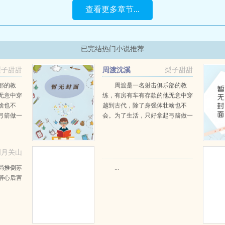
查看更多章节...
已完结热门小说推荐
梨子甜甜
周渡沈溪
梨子甜甜
阅读
部的教
周渡是一名射击俱乐部的教
无意中穿
练，有房有车有存款的他无意中穿
啥也不
越到古代，除了身强体壮啥也不
弓箭做一
会。为了生活，只好拿起弓箭做一
一只野
个深山猎户。第一天打了一只野
天打了一
鸡，不会做（失望）第二天打了一
第三天周
只野兔，不会做（失望）第三天周
明月关山
那...
渡看着山下的寥寥炊烟，以及那...
阅读
局推倒苏
...
醉心后宫