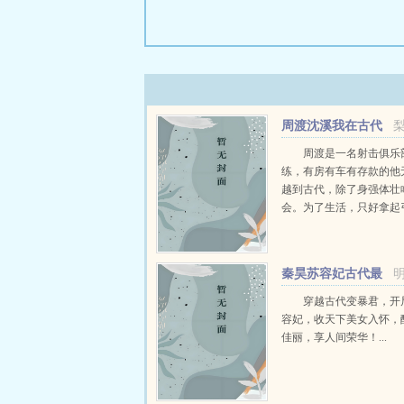
周渡沈溪我在古代
当猎户小说免费在线
周渡是一名射击俱乐
练，有房有车有存款的他
越到古代，除了身强体壮
会。为了生活，只好拿起
个深山猎户。第一天打了
鸡，不会做（失望）第二
只野兔，不会做（失望）
秦昊苏容妃古代最
渡看着山下的寥寥炊烟，以及
强昏君最新章节在线
穿越古代变暴君，开
容妃，收天下美女入怀，
佳丽，享人间荣华！...