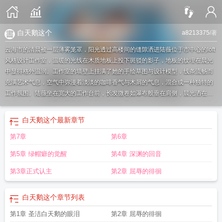
白天鹅这个
a8213375
/著
云海市的清晨被一层薄雾笼罩，阳光透过高楼间的缝隙洒进陆薇位于市中心的loft
风格设计工作室，温暖的光线在木质地板上投下斑驳的影子，地板的纹理在晨光
中显得格外温润。工作室的墙壁上挂满了她的手绘草图与设计模型，线条流畅而
充满艺术气息，空气中弥漫着淡淡的咖啡香气与木屑的气息，混合成一种独特的
工作氛围。陆薇坐在宽大的工作台前，长发微卷如瀑布般垂在肩侧，晨光洒在她
身上，勾勒出一道圣洁而高贵的身影，宛如一只白天鹅优雅地栖息在湖畔。她身
着一件白色波西米亚长裙，裙摆轻盈地垂至脚踝，薄纱在光线下泛着微光，勾勒
白天鹅这个
最新章节
出她修长的身形，36D的胸围在裙身下若隐若现，腰肢纤细如柳，散发着艺术女
第7章
第6章
性的独特气质。她的肤色白皙如雪，宛如上等瓷器般细腻无暇，眉眼如画，杏眼
明亮而深邃，睫毛长而卷翘，鼻梁挺直如雕刻，唇瓣饱满而红润，带着一丝天然
第5章 绿帽癖的觉醒
第4章 深渊的回音
的娇艳，整张脸庞宛如一件完美的艺术品，圣洁而高贵，让人不敢轻易亵渎。
白
天鹅的堕欲囚奴免费阅读最新章节更新
坠落的白天鹅
天鹅白天使
白天鹅少
第3章正式认主
第2章 屈辱的徘徊
女
白天鹅女主
白天鹅之死
白天鹅
白天鹅的堕欲囚奴免费阅读全文笔趣阁
白天
鹅的复仇
白天鹅这个
章节列表
第1章 圣洁白天鹅的眼泪
第2章 屈辱的徘徊