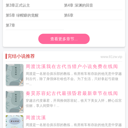
第3章正式认主
第4章 深渊的回音
第5章 绿帽癖的觉醒
第6章
第7章
查看更多章节...
完结小说推荐
www.81zw.vip
周渡沈溪我在古代当猎户小说免费在线阅
读
周渡是一名射击俱乐部的教练，有房有车有存款的他无意中穿越
到古代，除了身强体壮啥也不会。为了生活，只好拿起弓箭做
一...
秦昊苏容妃古代最强昏君最新章节在线阅
读
穿越古代变暴君，开局推倒苏容妃，收天下美女入怀，醉心后宫
佳丽，享人间荣华！...
周渡沈溪
周渡是一名射击俱乐部的教练，有房有车有存款的他无意中穿越