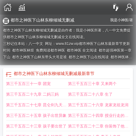
都市之神医下山林东柳倾城无删减
我是小神医
/著
都市之神医下山林东柳倾城无删减是由作者：我是小神医所著，八一中文免费提
供都市之神医下山林东柳倾城无删减全文在线阅读。
三秒记住本站：八一中文 网址：www.81zw.vip
都市神医下山林东最新章节更新
时间
都市神医林煜
免费阅读都市神医
都市神医 全文阅读
都市超强神医第一章
下山
都市之神医下山林东带头大哥是谁
都市之神医下山在线阅读
都市神医林羽
全文
都市之神医至尊
都市神医完整版
都市神医下山林东白钰柳倾城故事
都市
之神医下山 林东
都市之神医上门来
都市神医免费阅读
都市之神医上门
都市之
都市之神医下山林东柳倾城无删减
最新章节
绝世小神医林
神医下山的都市
都市神医下山退婚
都市神医下山林东全集
都市
第三千五百三十一章 团宠
第三千五百三十章 又来两个
之神医下山短剧合集
都市之神医下山
都市神医林最新章节一念
神医下山林东柳
倾城全本
都市小神医下乡
都市小神医下山
都市神医5200
都市之神医下凡
神
第三千五百二十九章 二妈三妈
第三千五百二十八章 生了
医下山都市游
神医下山林尘柳钰琪
都市之神医下山金秋源
都市神医下山
都市
之绝品神医林松
都市之神医下山林东完整版
都市之神医下山林东笔趣阁免费阅
第三千五百二十七章 昆仑剑九天家
第三千五百二十六章 龙家龙祖龙润
读
都市之神医下山林东全篇
天一
第三千五百二十五章 孩子出世异象
第三千五百二十四章 授业行走的医
学百科
第三千五百二十三章 孩子要出世了
第三千五百二十二章 你装饰了他的
梦