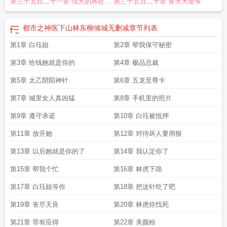
第三千五百二十一章 强大的将臣体
第三千五百二十章 青天大老爷
质
都市之神医下山林东柳倾城无删减
章节列表
第1章 白珏姐
第2章 帮我保守秘密
第3章 给钱她就是你的
第4章 极品总裁
第5章 太乙阴阳神针
第6章 五龙至尊卡
第7章 城里女人真凶猛
第8章 手机里的照片
第9章 遵守承诺
第10章 白珏被抵押
第11章 放开她
第12章 对待坏人要用狠
第13章 以后她就是你的了
第14章 我认定你了
第15章 帮我个忙
第16章 林虎下跪
第17章 白珏姐等你
第18章 把这针吃了吧
第19章 丧尽天良
第20章 林虎你找死
第21章 罪有应得
第22章 美颜粉