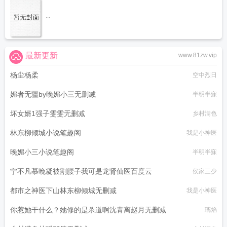
...
最新更新
www.81zw.vip
杨尘杨柔
空中烈日
媚者无疆by晚媚小三无删减
半明半寐
坏女婿1强子雯雯无删减
乡村满色
林东柳倾城小说笔趣阁
我是小神医
晚媚小三小说笔趣阁
半明半寐
宁不凡慕晚凝被割腰子我可是龙肾仙医百度云
侯家三少
都市之神医下山林东柳倾城无删减
我是小神医
你惹她干什么？她修的是杀道啊沈青离赵月无删减
璃焰