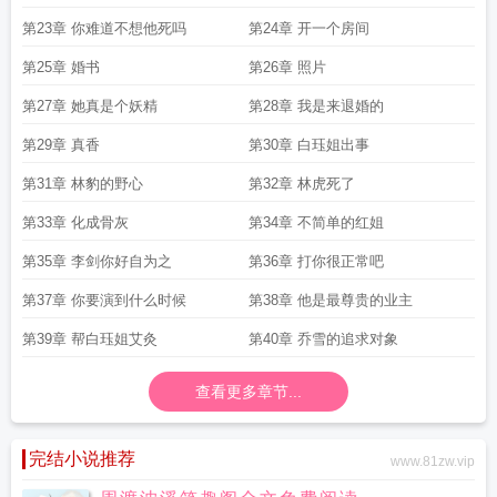
第23章 你难道不想他死吗
第24章 开一个房间
第25章 婚书
第26章 照片
第27章 她真是个妖精
第28章 我是来退婚的
第29章 真香
第30章 白珏姐出事
第31章 林豹的野心
第32章 林虎死了
第33章 化成骨灰
第34章 不简单的红姐
第35章 李剑你好自为之
第36章 打你很正常吧
第37章 你要演到什么时候
第38章 他是最尊贵的业主
第39章 帮白珏姐艾灸
第40章 乔雪的追求对象
查看更多章节...
完结小说推荐
www.81zw.vip