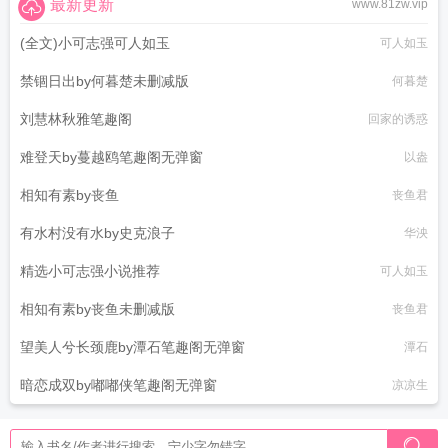
最新更新
www.81zw.vip
(全文)小可志强可人如玉
可人如玉
禁锢日出by何暮楚未删减版
何暮楚
刘慧林秋雅笔趣阁
回家的诱惑
难登天by蔓越鸥笔趣阁无弹窗
以盎
相知有素by丧鱼
丧鱼君
有水村没有水by史克浪子
华泱
精选小可志强小说推荐
可人如玉
相知有素by丧鱼未删减版
丧鱼君
望美人兮长颈鹿by潭石笔趣阁无弹窗
潭石
暗恋成双by嘟嘟侠笔趣阁无弹窗
凉凉生