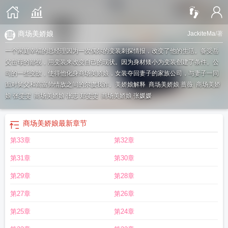
商场美娇娘
JackiteMa
/著
一个家庭幸福的总经理因为一次偶尔的变装刺探情报，改变了他的生活。备受岳
父岳母的鄙视，用变装来改变自己的现状。因为身材矮小为变装创建了条件。公
司的一些变故，使得他化身商场美娇娘，女装夺回妻子的家族公司，与妻子一同
面对舅父和高富帅情敌之间的尔虞我诈。
美娇娘解释
商场美娇娘 蔷薇
商场美娇
娘 张雯雯
商场美娇娘 张志 郑雯雯
商场美娇娘 张媛媛
商场美娇娘
最新章节
第33章
第32章
第31章
第30章
第29章
第28章
第27章
第26章
第25章
第24章