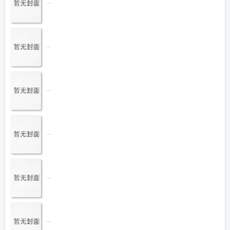
...
...
...
...
...
...