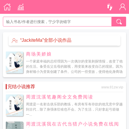
“JackiteMa”全部小说作品
商场美娇娘
一个家庭幸福的总经理因为一次偶尔的变装刺探情报，改变了他
的生活。备受岳父岳母的鄙视，用变装来改变自己的现状。因为
身材矮小为变装创建了条件。公司的一些变故，使得他化身商场
美娇娘，女装夺回妻子的家族公司，与妻子一同面对舅父和高富
帅情敌之...
完结小说推荐
www.81zw.vip
周渡沈溪笔趣阁全文免费阅读
周渡是一名射击俱乐部的教练，有房有车有存款的他无意中穿越
到古代，除了身强体壮啥也不会。为了生活，只好拿起弓箭做
一...
周渡沈溪我在古代当猎户小说免费在线阅