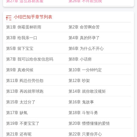
第27章 这么容易害羞
第26章 不许欺负我
嘴巴捂上小文盲话说不利索，狂言倒是不少每次一逼他学习就拿这说事，也是拿
这家伙没办法…——小结巴虽然结巴，但是个话痨因为太穷，也没怎么上过学人
穷志气短，吃饱穿暖就觉得幸福攻这辈子的耐性全放在听老婆说话上了食用指
小结巴知乎
章节列表
南：①攻因身份关系，天生脸黑且吓人受初生牛犊不怕虎②1v1，酸酸甜甜日常向
第1章 倒霉蛋林听雨
第2章 命苦啊命苦
③受是个很会得寸进尺的娇气包乐天派，脑回路有点清奇注：受是Omega穿越
的，全文只有他一个人具有ABO特征
小结巴是omega百度
小结巴是
第3章 给我亲一口
第4章 真的怀孕了
omegaTXT
小结巴是omega番外笔趣阁无弹窗最新章
小结巴是omega全文阅
读
第5章 留下宝宝
小结巴是omega番外TXT
小结巴是omega一米九的脆皮鸭
第6章 为什么不开心
小结巴是omega
番外
小结巴是omega番外篇
小结巴是omega全文阅读笔趣阁
小结巴是omega
第7章 我可以给你发信息吗
第8章 小话痨
笔趣阁
小结巴是omega
小结巴是omega免费阅读笔趣阁无弹窗
小结巴是
omega 番外by一米九
小结巴是OmegaTXT
小结巴是omega免费阅读
第9章 真难伺候
第10章 一分钟约定
第11章 阎总任劳任怨
第12章 吵架
第13章 再凶就带球跑
第14章 就你敢没规矩
第15章 太过分了
第16章 鬼故事
第17章 缺氧
第18章 斗智斗勇
第19章 不要宝宝了
第20章 懵懵懂懂的爱情
第21章 还有呢
第22章 只要你开心