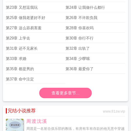
第23章 又想逗我玩
第24章 让我做什么都行
第25章 做我老婆好不好
第26章 不许欺负我
第27章 这么容易害羞
第28章 你喜欢吗
第29章 上学去
第30章 你行不行
第31章 还不见家长
第32章 出轨了
第33章 求婚
第34章 少啰嗦
第35章 都是男的
第36章 最爱你了
第37章 命中注定
查看更多章节...
完结小说推荐
www.81zw.vip
周渡沈溪
周渡是一名射击俱乐部的教练，有房有车有存款的他无意中穿越