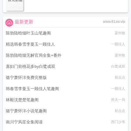
最新更新
www.81zw.vip
陈勃陆晗烟叶玉山笔趣阁
梁州牧
精选韩春雪李曼玉一顾佳人
一顾佳人
陈勃陆晗烟无解官局全集+番外
梁州牧
寡妇门前桃花多by白鹭成双
白鹭成双
骆宁萧怀沣免费完整版
初点点
韩春雪李曼玉一顾佳人笔趣阁
一顾佳人
林毅沈楚楚笔趣阁
胜天一局
骆宁萧怀沣小说笔趣阁
初点点
南川宁风笙全集阅读
西门少爷