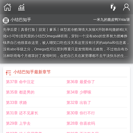
小结巴知乎
一米九的脆皮鸭Ynla
/著
先孕后爱丨真香打脸丨甜宠丨爹系丨体型差冷酷薄情大灰狼X开朗单纯撒娇精(大
佬x小可怜)贫民窟的小结巴Omega林听雨，穿到一个没有abo的世界努力摆摊挣
钱养自己他很喜欢这里，被人嘲笑口吃也没关系这里没有讨厌的alpha和信息素，
没有abo等级之分，Omega也可以受到尊重只是发情期有点难熬，不过他自有办
法林听雨每个月都算好了发情时间，会把自己关在家里哪都不去平淡快乐的生活
就这样稳定的进行着，直到某天，一个男人的出现，打乱了一切七天纵欢，发情
期结束的林听雨终于清醒，发现身旁躺了个高大健壮的陌生男人林听雨浑身吻
小结巴知乎
最新章节
痕，短发抓得糟乱，苦恼欲哭“完，完蛋了，我会，我会怀孕的。”男人脸色阴沉：
第37章 命中注定
第36章 最爱你了
“……穿衣服，我带你去医院看看脑子。”——小剧场：小结巴不听话，被大灰狼凶
了心虚小结巴嘴巴硬，反咬一口：“怀了，你孩子的Omega，你都凶，没没见过，
第35章 都是男的
第34章 少啰嗦
你这样的alpha！”坏男人冷漠无情：“把你那张胡说八道的嘴闭上，我不是你说的
什么阿什么法。”小结巴乖乖闭嘴，内心不服吐槽：哼，他都不能标记我，还不如
第33章 求婚
第32章 出轨了
alpha有用！——生完孩子后，阎川安排林听雨去念大学林听雨写作业心不在焉被
第31章 还不见家长
第30章 你行不行
一旁监督他的男人敲脑袋“好好学习”林听雨捂着脑壳，装模作样哭诉“阎川！你不
讲理！你这个，大坏蛋！你就是嫌弃我，没文化！”他假装抹眼泪：“你把我，肚
第29章 上学去
第28章 你喜欢吗
子，搞大了，现在嫌弃我了！你艹，艹我的时候唔唔唔唔……”阎川满脸黑线把人