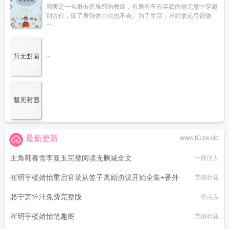
周渡是一名射击俱乐部的教练，有房有车有存款的他无意中穿越
到古代，除了身强体壮啥也不会。为了生活，只好拿起弓箭做
一...
...
...
最新更新
www.81zw.vip
主角韩春雪李曼玉完整阅读无删减全文
一顾佳人
崔明宇楼婧怡重启官场从签子离婚协议开始全集+番外
雪路听花
骆宁萧怀沣免费完整版
初点点
崔明宇楼婧怡笔趣阁
雪路听花