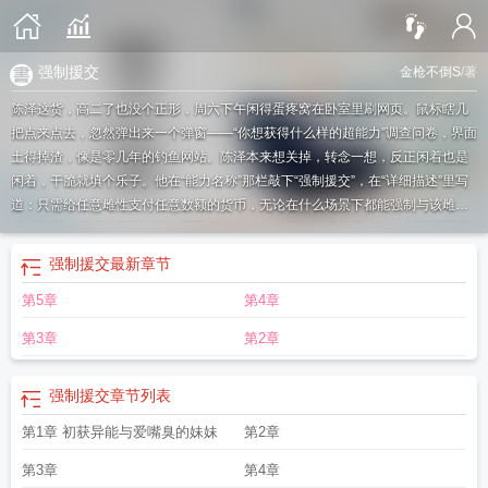
强制援交
金枪不倒S
/著
陈泽这货，高二了也没个正形，周六下午闲得蛋疼窝在卧室里刷网页。鼠标瞎几
把点来点去，忽然弹出来一个弹窗——“你想获得什么样的超能力”调查问卷，界面
土得掉渣，像是零几年的钓鱼网站。陈泽本来想关掉，转念一想，反正闲着也是
闲着，干脆就填个乐子。他在“能力名称”那栏敲下“强制援交”，在“详细描述”里写
道：只需给任意雌性支付任意数额的货币，无论在什么场景下都能强制与该雌性
进行援交，该雌性无法拒绝，周围的人也会对交配行为视若无睹……措辞跟写产
品说明书似的，填完他自己都乐了，啪地点击“提交”。就在提交那一秒，电脑屏幕
强制援交
最新章节
猛地炸开一道刺眼白光。是真的炸了，整间卧室被照得一片煞白，一道光柱从天
第5章
第4章
而降，穿过天花板直直钻进陈泽身体里。
强援是什么意思
强力援助
强迫去支援
合法吗
第3章
第2章
强制援交
章节列表
第1章 初获异能与爱嘴臭的妹妹
第2章
第3章
第4章